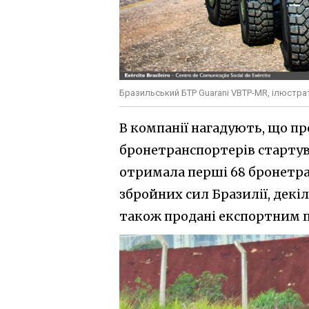
Бразильський БТР Guarani VBTP-MR, ілюстра
В компанії нагадують, що п
бронетранспортерів стартував
отримала перші 68 бронетра
збройних сил Бразилії, декі
також продані експортним 