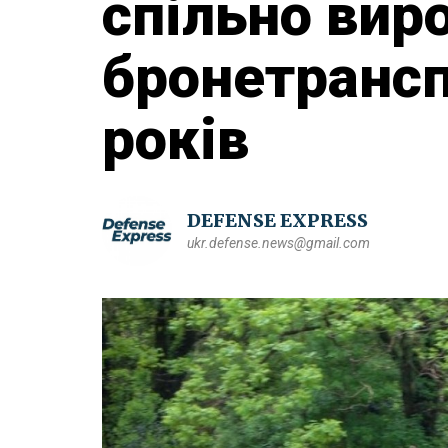
спільно вир
бронетрансп
років
DEFENSE EXPRESS
ukr.defense.news@gmail.com