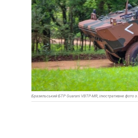
Бразильський БТР Guarani VBTP-MR, ілюстративне фото з