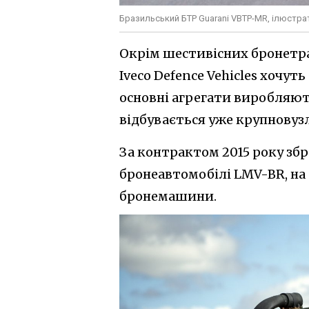
Бразильський БТР Guarani VBTP-MR, ілюстра
Окрім шестивісних бронетра
Iveco Defence Vehicles хочу
основні агрегати виробляють
відбувається уже крупновуз
За контрактом 2015 року зб
бронеавтомобілі LMV-BR, на
бронемашини.