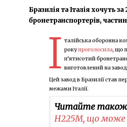
Бразилія та Італія хочуть за
бронетранспортерів, частину
І
талійська оборонна ком
року
проголосила
, що 
п’ятисотий бронетранс
виготовлений на заводі
Цей завод в Бразилії став п
межами Італії.
Читайте також
H225M, що може