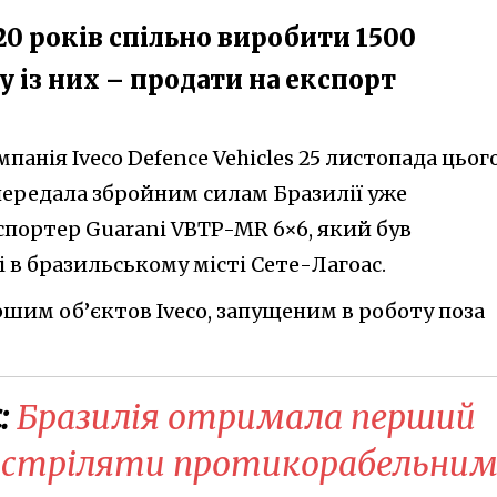
 20 років спільно виробити 1500
 із них – продати на експорт
панія Iveco Defence Vehicles 25 листопада цьог
передала збройним силам Бразилії уже
портер Guarani VBTP-MR 6×6, який був
 в бразильському місті Сете-Лагоас.
ершим об’єктов Iveco, запущеним в роботу поза
:
Бразилія отримала перший
 стріляти протикорабельни