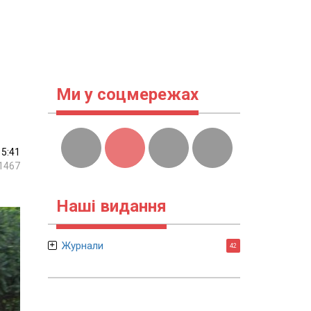
Ми у соцмережах
15:41
1467
Наші видання
Журнали
42