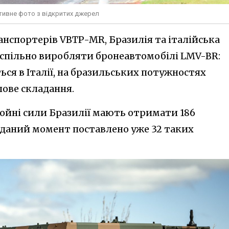
тивне фото з відкритих джерел
нспортерів VBTP-MR, Бразилія та італійська
ть спільно виробляти бронеавтомобілі LMV-BR:
ся в Італії, на бразильських потужностях
лове складання.
ройні сили Бразилії мають отримати 186
 даний момент поставлено уже 32 таких