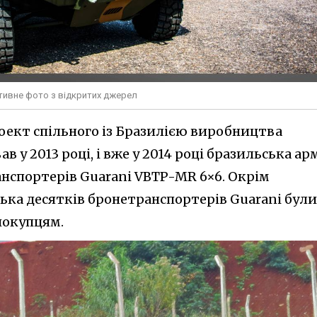
тивне фото з відкритих джерел
роект спільного із Бразилією виробництва
 у 2013 році, і вже у 2014 році бразильська ар
нспортерів Guarani VBTP-MR 6×6. Окрім
лька десятків бронетранспортерів Guarani були
покупцям.