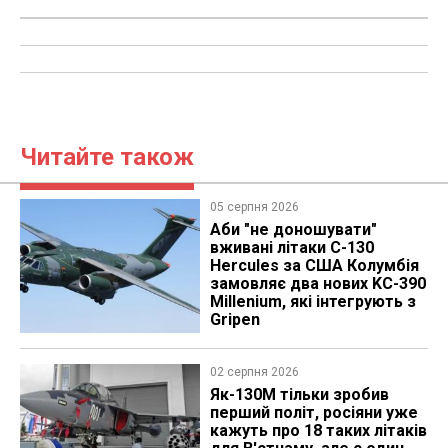
Читайте також
05 серпня 2026
Аби "не доношувати"
вживані літаки C-130
Hercules за США Колумбія
замовляє два нових KC-390
Millenium, які інтегрують з
Gripen
02 серпня 2026
Як-130М тільки зробив
перший політ, росіяни уже
кажуть про 18 таких літаків