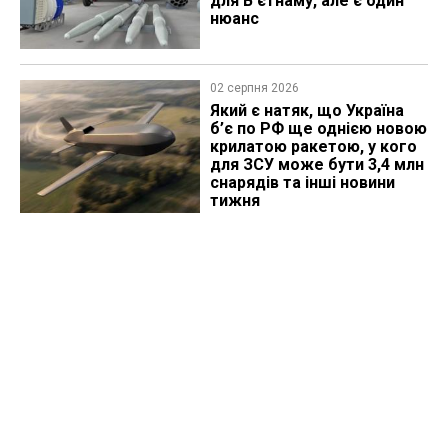
для В'єтнаму, але є один
нюанс
02 серпня 2026
Який є натяк, що Україна
б’є по РФ ще однією новою
крилатою ракетою, у кого
для ЗСУ може бути 3,4 млн
снарядів та інші новини
тижня