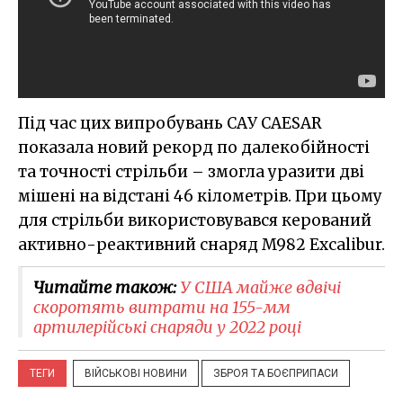
Під час цих випробувань САУ CAESAR
показала новий рекорд по далекобійності
та точності стрільби – змогла уразити дві
мішені на відстані 46 кілометрів. При цьому
для стрільби використовувався керований
активно-реактивний снаряд M982 Excalibur.
Читайте також:
У США майже вдвічі
скоротять витрати на 155-мм
артилерійські снаряди у 2022 році
ТЕГИ
ВІЙСЬКОВІ НОВИНИ
ЗБРОЯ ТА БОЄПРИПАСИ