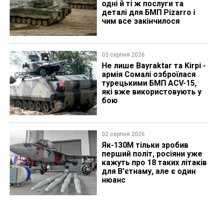
одні й ті ж послуги та
деталі для БМП Pizarro і
чим все закінчилося
03 серпня 2026
Не лише Bayraktar та Kirpi -
армія Сомалі озброїлася
турецькими БМП ACV-15,
які вже використовують у
бою
02 серпня 2026
Як-130М тільки зробив
перший політ, росіяни уже
кажуть про 18 таких літаків
для В'єтнаму, але є один
нюанс