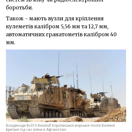
боротьби.
Також - мають вузли для кріплення
кулеметів калібром 5,56 мм та 12,7 мм,
автоматичних гранатометів калібром 40
мм.
Всюдиходи BvS10 Beowulf Королівської морської піхоти Великої
Британії під час війни в Афганістані