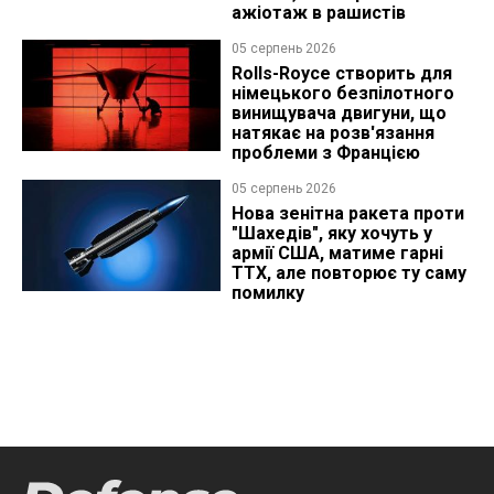
ажіотаж в рашистів
05 серпень 2026
Rolls-Royce створить для
німецького безпілотного
винищувача двигуни, що
натякає на розв'язання
проблеми з Францією
05 серпень 2026
Нова зенітна ракета проти
"Шахедів", яку хочуть у
армії США, матиме гарні
ТТХ, але повторює ту саму
помилку