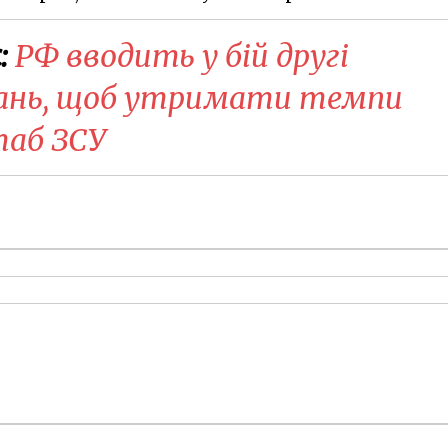
:
РФ вводить у бій другі
вань, щоб утримати темпи
таб ЗСУ