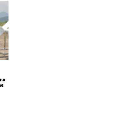
ськ
ає