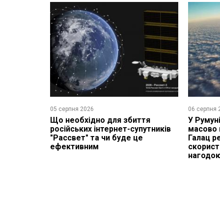
05 серпня 2026
06 серпня 
Що необхідно для збиття
У Румун
російських інтернет-супутників
масово 
"Рассвет" та чи буде це
Галац р
ефективним
скорист
нагодо