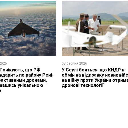
2026
03 серпня 2026
ії очікують, що РФ
У Сеулі бояться, що КНДР в
вдарить по району Рені-
обмін на відправку нових вій
еактивними дронами,
на війну проти України отрим
авшись унікальною
дронові технології
ю