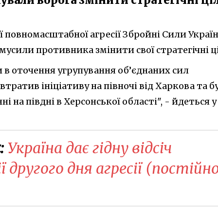
ої повномасштабної агресії Збройні Сили Украї
змусили противника змінити свої стратегічні ці
 в оточення угрупування об’єднаних сил
ратив ініціативу на півночі від Харкова та б
і на півдні в Херсонської області", - йдеться у
:
Україна дає гідну відсіч
ї другого дня агресії (постійн