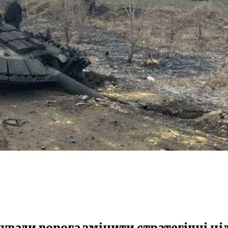
ували ворога змінити стратегічні ціл