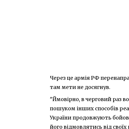
Через це армія РФ перенапра
там мети не досягнув.
"Ймовірно, в черговий раз в
пошуком інших способів реал
України продовжують бойові
його відмовлятись від своїх 