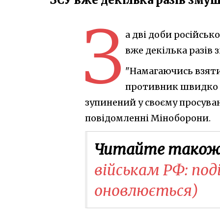
З
а дві доби російськ
вже декілька разів 
"Намагаючись взяти
противник швидко вт
зупинений у своєму просуванн
повідомленні Міноборони.
Читайте також
військам РФ: поді
оновлюється)