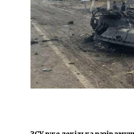
ЗСУ вже декілька разів змуш