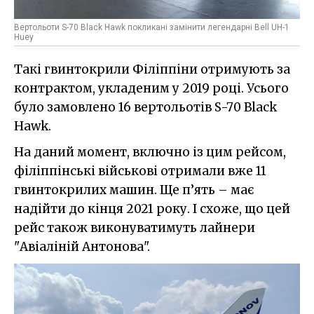
Вертольоти S-70 Black Hawk покликані замінити легендарні Bell UH-1
Huey
Такі гвинтокрили Філіппіни отримують за
контрактом, укладеним у 2019 році. Усього
було замовлено 16 вертольотів S-70 Black
Hawk.
На даний момент, включно із цим рейсом,
філіппінські військові отримали вже 11
гвинтокрилих машин. Ще п’ять – має
надійти до кінця 2021 року. І схоже, що цей
рейс також виконуватимуть лайнери
"Авіаліній Антонова".