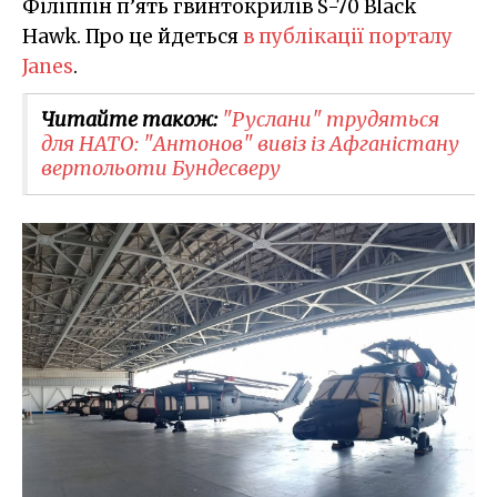
Філіппін п’ять гвинтокрилів S-70 Black
Hawk. Про це йдеться
в публікації порталу
Janes
.
Читайте також:
"Руслани" трудяться
для НАТО: "Антонов" вивіз із Афганістану
вертольоти Бундесверу