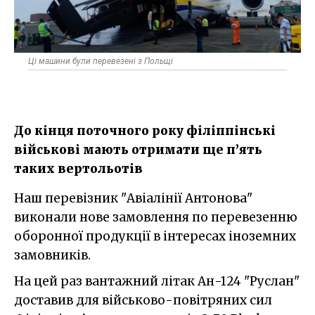
Ці машини були перевезені з Польщі
До кінця поточного року філіппінські
військові мають отримати ще п’ять
таких вертольотів
Наш перевізник "Авіалінії Антонова"
виконали нове замовлення по перевезенню
оборонної продукції в інтересах іноземних
замовників.
На цей раз вантажний літак Ан-124 "Руслан"
доставив для військово-повітряних сил