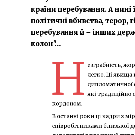
країни перебування. А нині
політичні вбивства, терор, 
перебування й – інших держ
колон"…
Н
езграбність, жо
легко. Ці явища
дипломатичної с
які традиційно 
кордоном.
В останні роки ці кадри з м
співробітниками близької д