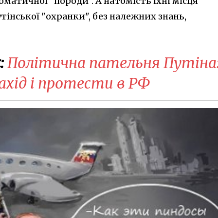
матичної "породи". А натомість їхні місця
тінської "охранки", без належних знань,
:
Політична пательня Путіна
ахід і протести в РФ