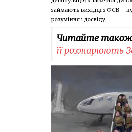
депопуляція класичної дипло
займають вихідці з ФСБ – пу
розуміння і досвіду.
Читайте також
її розжарюють З