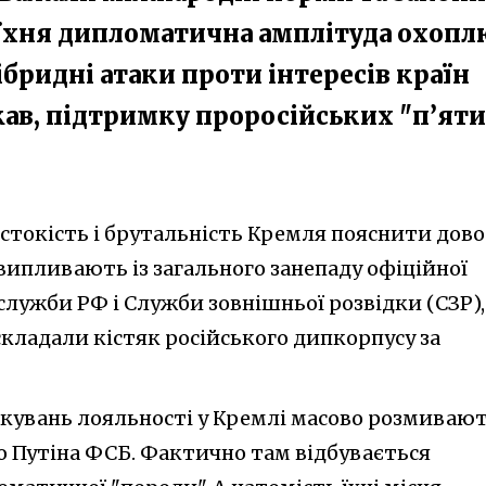
 їхня дипломатична амплітуда охопл
гібридні атаки проти інтересів країн
ав, підтримку проросійських "п’ят
рстокість і брутальність Кремля пояснити дово
 випливають із загального занепаду офіційної
лужби РФ і Служби зовнішньої розвідки (СЗР),
складали кістяк російського дипкорпусу за
іркувань лояльності у Кремлі масово розмиваю
о Путіна ФСБ. Фактично там відбувається