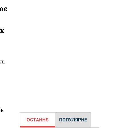
ює
их
лі
ть
ОСТАННЄ
ПОПУЛЯРНЕ