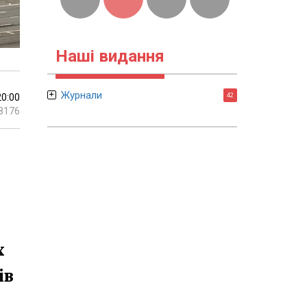
Наші видання
Журнали
20:00
42
8176
х
ів