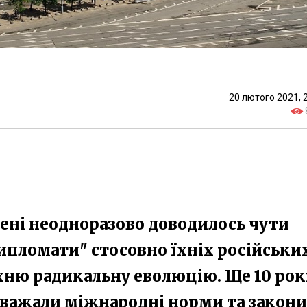
20 лютого 2021, 
ені неодноразово доводилось чути
ипломати" стосовно їхніх російськи
їхню радикальну еволюцію. Ще 10 рок
еважали міжнародні норми та закони