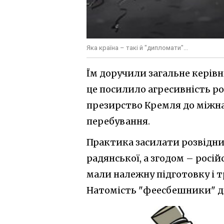
Яка країна – такі й "дипломати"...
Їм доручили загальне керівни
це посилило агресивність ро
презирство Кремля до міжна
перебування.
Практика засилати розвідни
радянської, а згодом – росій
мали належну підготовку і 
Натомість "феесбешники" ді