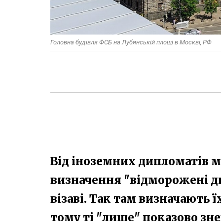
Головна будівля ФСБ на Лубянській площі в Москві, РФ
Від іноземних дипломатів м
визначення "відморожені д
візаві. Так там визначають 
тому ті "лише" показово зн