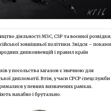
цтво діяльності МЗС, СЗР та воєнної розвідки,
сійської зовнішньої політики. Звідси – показо
родних дипконвенцій і правил країн
ків у посольства загалом є звичною для
ської дипломатії. Втім, у часи СРСР спецслужби
трималися у певних визначених рамках.
ють нахабно і брутально.