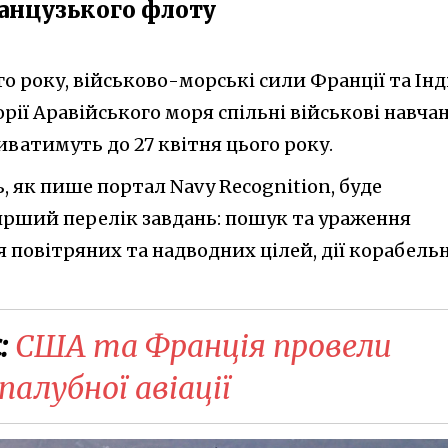
ранцузького флоту
го року, військово-морські сили Франції та Інд
рії Аравійського моря спільні військові навча
риватимуть до 27 квітня цього року.
ь, як пише портал Navy Recognition, буде
рший перелік завдань: пошук та ураження
повітряних та надводних цілей, дії корабельн
:
США та Франція провели
палубної авіації