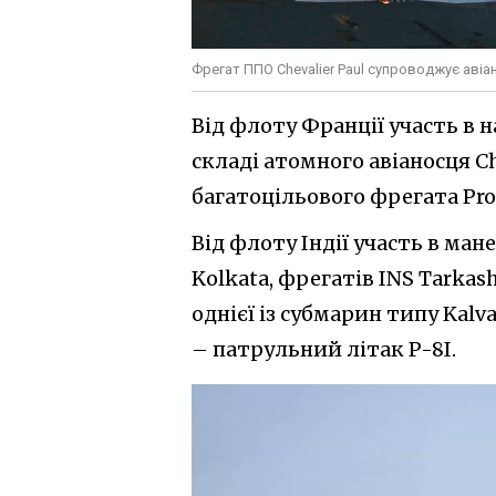
Фрегат ППО Chevalier Paul супроводжує авіан
Від флоту Франції участь в 
складі атомного авіаносця Ch
багатоцільового фрегата Prov
Від флоту Індії участь в ман
Kolkata, фрегатів INS Tarkas
однієї із субмарин типу Kal
– патрульний літак P-8I.