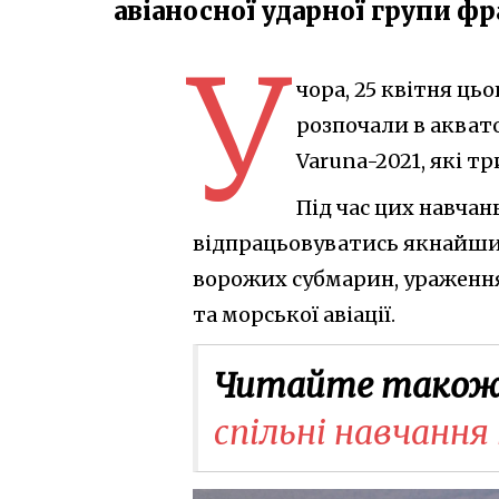
авіаносної ударної групи ф
У
чора, 25 квітня цьо
розпочали в аквато
Varuna-2021, які т
Під час цих навчан
відпрацьовуватись якнайши
ворожих субмарин, ураження 
та морської авіації.
Читайте також
спільні навчання 