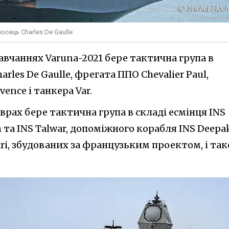
осець Charles De Gaulle
навчаннях Varuna-2021 бере тактична група в
arles De Gaulle, фрегата ППО Chevalier Paul,
ence і танкера Var.
еврах бере тактична група в складі есмінця INS
h та INS Talwar, допоміжного корабля INS Deepa
vari, збудованих за французьким проектом, і та