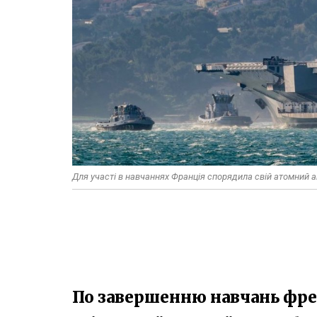
Для участі в навчаннях Франція спорядила свій атомний а
По завершенню навчань фре