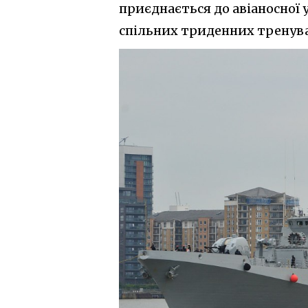
приєднається до авіаносної 
спільних триденних тренува