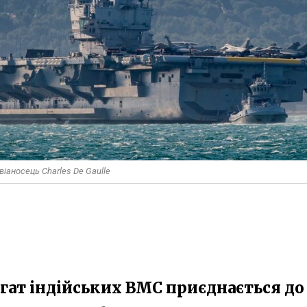
віаносець Charles De Gaulle
гат індійських ВМС приєднається до