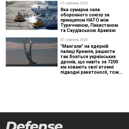
07 серпень 2026
Яка сумарна сила
оборонного союзу за
принципом НАТО між
Туреччиною, Пакистаном
та Саудівською Аравією
07 серпень 2026
"Мангали" на ядерній
палиці Кремля, рашисти
так бояться українських
дронів, що навіть за 7200
км ховають свої атомні
підводні ракетоносії, тож
що видно з космосу