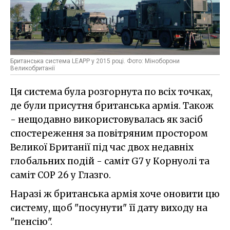
Британська система LEAPP у 2015 році. Фото: Міноборони
Великобританії
Ця система була розгорнута по всіх точках,
де були присутня британська армія. Також
- нещодавно використовувалась як засіб
спостереження за повітряним простором
Великої Британії під час двох недавніх
глобальних подій - саміт G7 у Корнуолі та
саміт COP 26 у Глазго.
Наразі ж британська армія хоче оновити цю
систему, щоб "посунути" її дату виходу на
"пенсію".