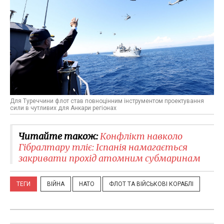
Для Туреччини флот став повноцінним інструментом проектування
сили в чутливих для Анкари регіонах
Читайте також:
Конфлікт навколо
Гібралтару тліє: Іспанія намагається
закривати прохід атомним субмаринам
ТЕГИ
ВІЙНА
НАТО
ФЛОТ ТА ВІЙСЬКОВІ КОРАБЛІ