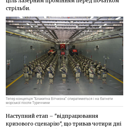
ціль лазерним промінням перед початком
стрільби.
Тепер концепція "Блакитна Вітчизна" спиратиметься і на багнети
морської піхоти Туреччини
Наступний етап – "відпрацювання
кризового сценарію", що тривав чотири дні