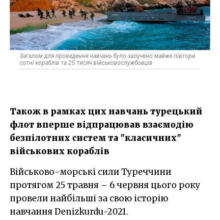
Загалом для проведення навчань було залучено майже півтори
сотні кораблів та 25 тисяч військовослужбовців
Також в рамках цих навчань турецький
флот вперше відпрацював взаємодію
безпілотних систем та "класичних"
військових кораблів
Військово-морські сили Туреччини
протягом 25 травня – 6 червня цього року
провели найбільші за свою історію
навчання Denizkurdu-2021.