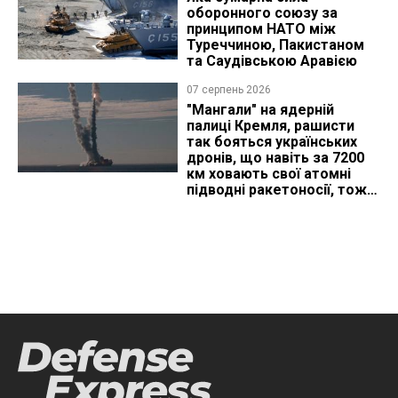
оборонного союзу за
принципом НАТО між
Туреччиною, Пакистаном
та Саудівською Аравією
07 серпень 2026
"Мангали" на ядерній
палиці Кремля, рашисти
так бояться українських
дронів, що навіть за 7200
км ховають свої атомні
підводні ракетоносії, тож
що видно з космосу