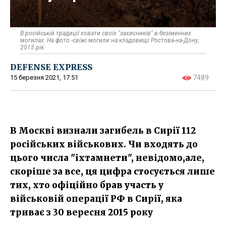
В російській традиції ховати своїх "захисників" в безіменних
могилах. На фото -свіжі могили на кладовищі Ростова-на-Дону,
2015 рік
DEFENSE EXPRESS
15 березня 2021, 17:51
7489
В Москві визнали загибель в Сирії 112
російських військових. Чи входять до
цього числа "іхтамнети", невідомо,але,
скоріше за все, ця цифра стосується лише
тих, хто офіційно брав участь у
військовій операції РФ в Сирії, яка
триває з 30 вересня 2015 року