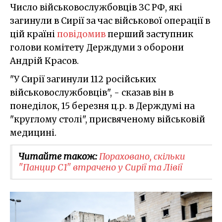
Число військовослужбовців ЗС РФ, які
загинули в Сирії за час військової операції в
цій країні
повідомив
перший заступник
голови комітету Держдуми з оборони
Андрій Красов.
"У Сирії загинули 112 російських
військовослужбовців", - сказав він в
понеділок, 15 березня ц.р. в Держдумі на
"круглому столі", присвяченому військовій
медицині.
Читайте також:
Пораховано, скільки
"Панцир С1" втрачено у Сирії та Лівії