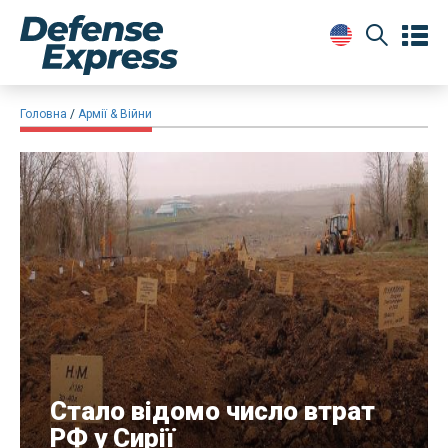
Головна
Армії & Війни
​Стало відомо число втрат
РФ у Сирії