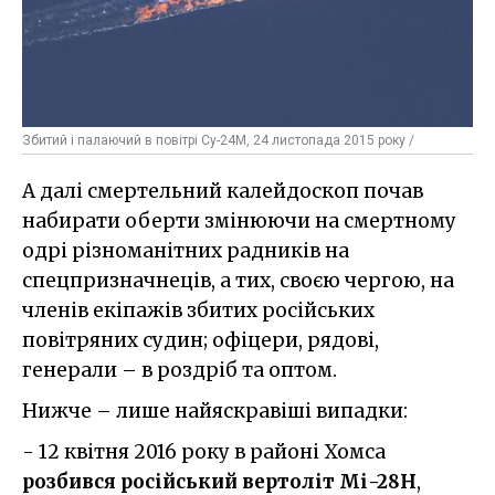
Збитий і палаючий в повітрі Су-24М, 24 листопада 2015 року /
А далі смертельний калейдоскоп почав
набирати оберти змінюючи на смертному
одрі різноманітних радників на
спецпризначнеців, а тих, своєю чергою, на
членів екіпажів збитих російських
повітряних судин; офіцери, рядові,
генерали – в роздріб та оптом.
Нижче – лише найяскравіші випадки:
- 12 квітня 2016 року в районі Хомса
розбився російський вертоліт Мі-28Н
,