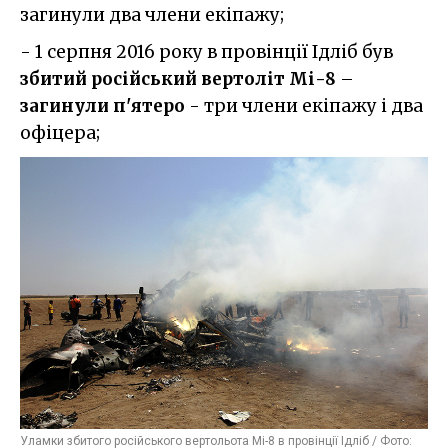
загинули два члени екіпажу;
- 1 серпня 2016 року в провінції Ідліб був
збитий російський вертоліт Мі-8
–
загинули п'ятеро
- три члени екіпажу і два
офіцера;
Уламки збитого російського вертольота Мі-8 в провінції Ідліб / Фото: