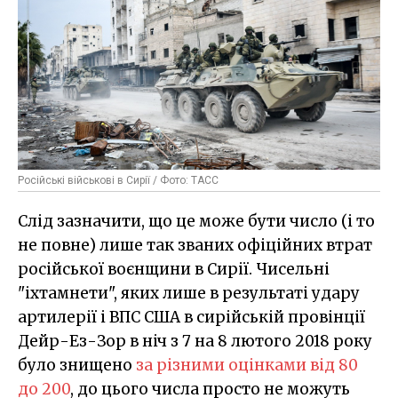
Російські військові в Сирії / Фото: ТАСС
Слід зазначити, що це може бути число (і то
не повне) лише так званих офіційних втрат
російської воєнщини в Сирії. Чисельні
"іхтамнети", яких лише в результаті удару
артилерії і ВПС США в сирійській провінції
Дейр-Ез-Зор в ніч з 7 на 8 лютого 2018 року
було знищено
за різними оцінками від 80
до 200
, до цього числа просто не можуть