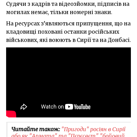
Судячи з кадрів та відеозйомки, підписів на
могилах немає, тільки номерні знаки.
На ресурсах з’являються припущення, що на
кладовищі поховані останки російських
військових, які воюють в Сирії та на Донбасі.
Читайте також:
"Пригоди" росіян в Сирії
або як "Армата" та "Пєрєсвєт" "бойовий