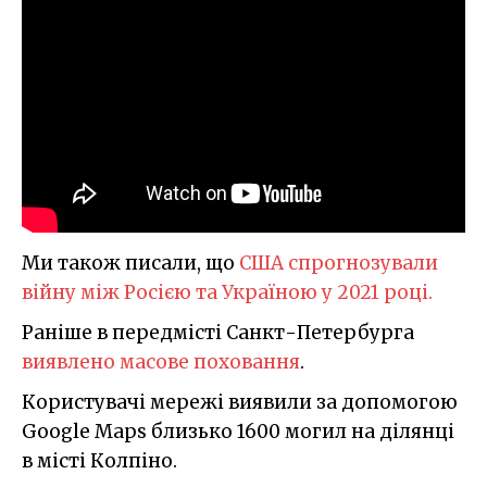
Ми також писали, що
CША спрогнозували
війну між Росією та Україною у 2021 році.
Раніше в передмісті Санкт-Петербурга
виявлено масове поховання
.
Користувачі мережі виявили за допомогою
Google Maps близько 1600 могил на ділянці
в місті Колпіно.