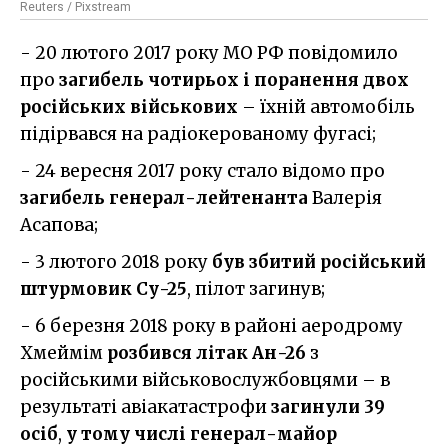
Reuters / Pixstream
- 20 лютого 2017 року МО РФ повідомило
про
загибель чотирьох і поранення двох
російських військових
– їхній автомобіль
підірвався на радіокерованому фугасі;
- 24 вересня 2017 року стало відомо про
загибель генерал-лейтенанта
Валерія
Асапова;
- 3 лютого 2018 року
був збитий російський
штурмовик Су-25
, пілот загинув;
- 6 березня 2018 року в районі аеродрому
Хмеймім
розбився літак Ан-26
з
російськими військовослужбовцями – в
результаті авіакатастрофи
загинули 39
осіб
,
у тому числі генерал-майор