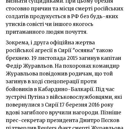
визнати суіциднками. При цьому брехня
стосовно причин та місця смерті російських
солдатів продукується в РФ без будь-яких
утисків совісті чи іншого якогось
притаманного людям почуття.
Зокрема, і друга офіційна жертва
російської агресії в Сирії "осяяна" такою
брехнею. 19 листопада 2015 загинув капітан
Федір Журавльов. На похоронах командир
Журавльова повідомив родичам, що той
загинув в ході спецоперації проти
бойовиків в Кабардино-Балкарії. Під час
зустрічі Путіна з військовослужбовцями, які
повернулися з Сирії 17 березня 2016 року
вдові загиблого вручили нагороди. Пізніше
прес-секретар президента Дмитро Пєсков
підтвердив Reuters факт смерті Журавльова