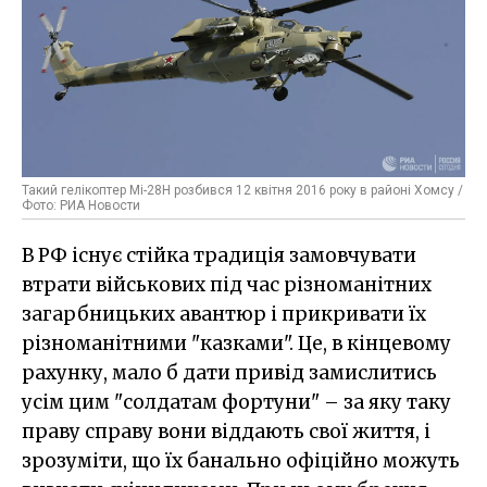
Такий гелікоптер Мі-28Н розбився 12 квітня 2016 року в районі Хомсу /
Фото: РИА Новости
В РФ існує стійка традиція замовчувати
втрати військових під час різноманітних
загарбницьких авантюр і прикривати їх
різноманітними "казками". Це, в кінцевому
рахунку, мало б дати привід замислитись
усім цим "солдатам фортуни" – за яку таку
праву справу вони віддають свої життя, і
зрозуміти, що їх банально офіційно можуть