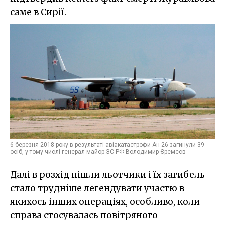
саме в Сирії.
6 березня 2018 року в результаті авіакатастрофи Ан-26 загинули 39
осіб, у тому числі генерал-майор ЗС РФ Володимир Єремєєв
Далі в розхід пішли льотчики і їх загибель
стало трудніше легендувати участю в
якихось інших операціях, особливо, коли
справа стосувалась повітряного