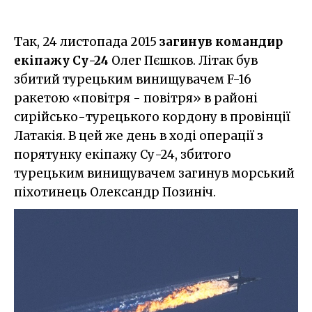
Так, 24 листопада 2015
загинув командир
екіпажу Су-24
Олег Пєшков. Літак був
збитий турецьким винищувачем F-16
ракетою «повітря - повітря» в районі
сирійсько-турецького кордону в провінції
Латакія. В цей же день в ході операції з
порятунку екіпажу Су-24, збитого
турецьким винищувачем загинув морський
піхотинець Олександр Позиніч.