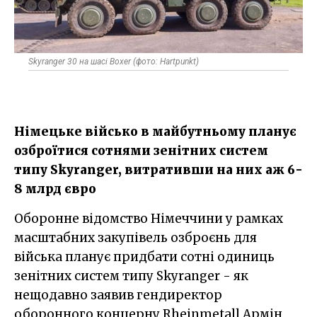
Skyranger 30 на шасі Boxer (фото: Hartpunkt)
Німецьке військо в майбутньому планує
озброїтися сотнями зенітних систем
типу Skyranger, витративши на них аж 6-
8 млрд євро
Оборонне відомство Німеччини у рамках
масштабних закупівель озброєнь для
війська планує придбати сотні одиниць
зенітних систем типу Skyranger - як
нещодавно заявив гендиректор
оборонного концерну Rheinmetall Армін