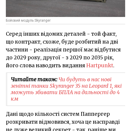
Бойовий модуль Skyranger
Серед інших відомих деталей - той факт,
що контракт, схоже, буде розбитий на дві
частини - реалізація першої має відбутися
до 2029 року, другої - з 2029 по 2035 рік,
його слова наводить видання
Hartpunkt
.
Читайте також:
Чи будуть в нас нові
зенітні танки Skyranger 35 на Leopard 1, які
можуть збивати БПЛА на дальності до 4
км
Дані щодо кількості систем Паппергер
розкривати відмовився, хоча це насправді
не дуже великий секрет - так, раніше ми