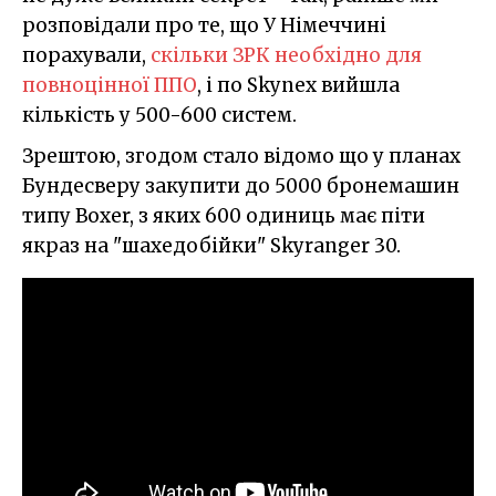
розповідали про те, що У Німеччині
порахували,
скільки ЗРК необхідно для
повноцінної ППО
, і по Skynex вийшла
кількість у 500-600 систем.
Зрештою, згодом стало відомо що у планах
Бундесверу закупити до 5000 бронемашин
типу Boxer, з яких 600 одиниць має піти
якраз на "шахедобійки" Skyranger 30.