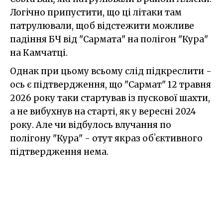
Логічно припустити, що ці літаки там
патрулювали, щоб відстежити можливе
падіння БЧ від "Сармата" на полігон "Кура"
на Камчатці.
Однак при цьому всьому слід підкреслити -
ось є підтвердження, що "Сармат" 12 травня
2026 року таки стартував із пускової шахти,
а не вибухнув на старті, як у вересні 2024
року. Але чи відбулось влучання по
полігону "Кура" - отут якраз обʼєктивного
підтвердження нема.