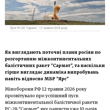
Пуск РС-28 "Сармат", 12 травня 2026 року
Як виглядають поточні плани росіян по
розгортанню міжконтинентальних
балістичних ракет "Сармат", та наскільки
гірше виглядає динаміка випробувань
навіть відносно МБР "Ярс"
Міноборони РФ 12 травня 2026 року
прозвітувало про успішний пуск
міжконтинентальної балістичної ракети
РС-28 "Сармат", яку рашисти уже 10 разів