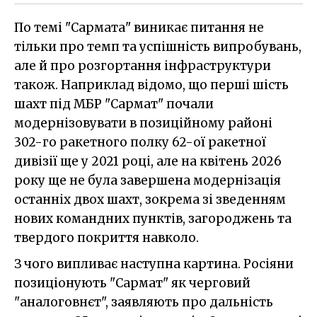
По темі "Сармата" виникає питання не
тільки про темп та успішність випробувань,
але й про розгортання інфраструктури
також. Наприклад відомо, що перші шість
шахт під МБР "Сармат" почали
модернізовувати в позиційному районі
302-го ракетного полку 62-ої ракетної
дивізії ще у 2021 році, але на квітень 2026
року ще не була завершена модернізація
останніх двох шахт, зокрема зі зведенням
нових командних пунктів, загороджень та
твердого покриття навколо.
З чого випливає наступна картина. Росіяни
позиціонують "Сармат" як черговий
"аналоговнєт", заявляють про дальність