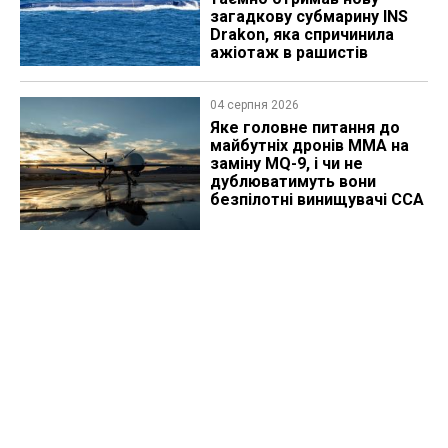
загадкову субмарину INS
Drakon, яка спричинила
ажіотаж в рашистів
04 серпня 2026
Яке головне питання до
майбутніх дронів MMA на
заміну MQ-9, і чи не
дублюватимуть вони
безпілотні винищувачі CCA