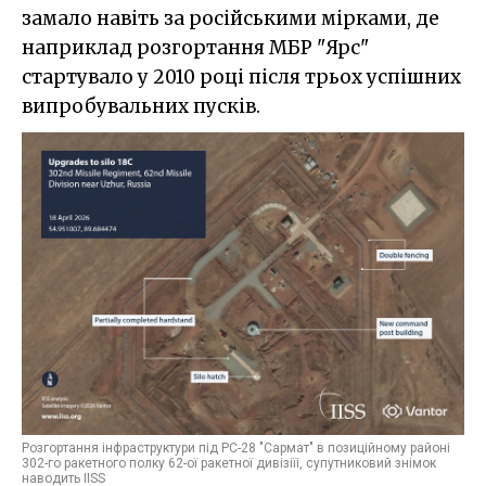
замало навіть за російськими мірками, де
наприклад розгортання МБР "Ярс"
стартувало у 2010 році після трьох успішних
випробувальних пусків.
Розгортання інфраструктури під РС-28 "Сармат" в позиційному районі
302-го ракетного полку 62-ої ракетної дивізіїі, супутниковий знімок
наводить IISS