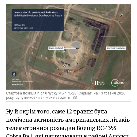
Стартова позиція після пуску МБР РС-28 "Сармат" на 13 травня 2026
року, супутниковий знімок наводить IISS
Ну й окрім того, саме 12 травня була
помічена активність американських літаків
телеметричної розвідки Boeing RC-135S
Cobra Ball
,
які патрулювали в районі Аляски.