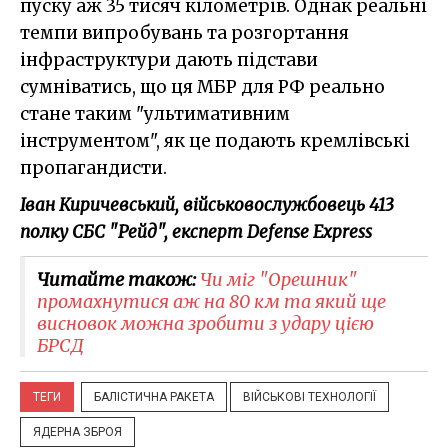
пуску аж 35 тисяч кілометрів. Однак реальні
темпи випробувань та розгортання
інфраструктури дають підстави
сумніватись, що ця МБР для РФ реально
стане таким "ультимативним
інструментом", як це подають кремлівські
пропагандисти.
Іван Киричевський, військовослужбовець 413
полку СБС "Рейд", експерт Defense Express
Читайте також:
Чи міг "Орешник"
промахнутися аж на 80 км та який ще
висновок можна зробити з удару цією
БРСД
ТЕГИ
БАЛІСТИЧНА РАКЕТА
ВІЙСЬКОВІ ТЕХНОЛОГІЇ
ЯДЕРНА ЗБРОЯ