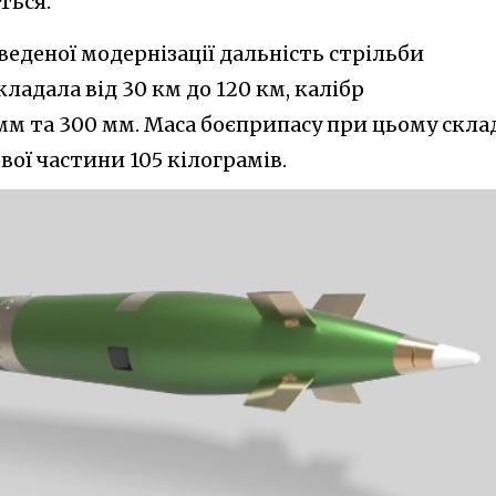
ться.
еденої модернізації дальність стрільби
ладала від 30 км до 120 км, калібр
мм та 300 мм. Маса боєприпасу при цьому скла
вої частини 105 кілограмів.