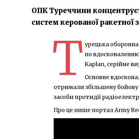
ОПК Туреччини концентруєт
систем керованої ракетної 
Т
урецька оборонна
по вдосконаленню
Kaplan, серійне в
Основне вдоскона
отримали збільшену бойову 
засоби протидії радіоелек
Про це пише портал Army Rec