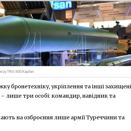
ксу TRG-300 Kaplan
жку бронетехніку, укріплення та інші захищен
 – лише три особі: командир, навідник та
мають на озброєння лише армії Туреччини та