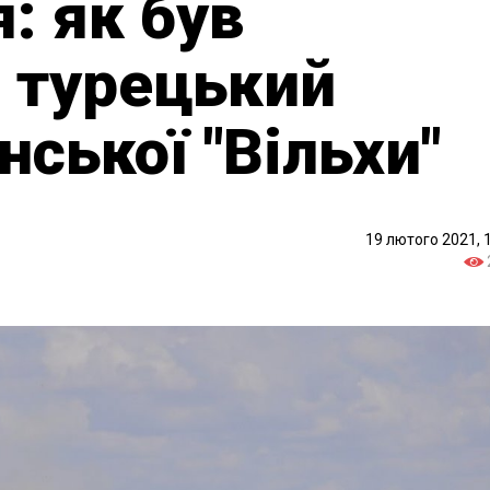
: як був
 турецький
нської "Вільхи"
19 лютого 2021, 