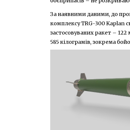
боєприпасів – не розкриваю
За наявними даними, до пров
комплексу TRG-300 Kaplan ск
застосовуваних ракет – 122 
585 кілограмів, зокрема бойо