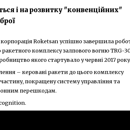
ься і на розвитку "конвенційних"
зброї
 корпорація Roketsan успішно завершила робо
 ракетного комплексу залпового вогню TRG-3
иробництво якого стартувало у червні 2017 року
лення – керовані ракети до цього комплексу
частину, покращену систему управління та
тронним перешкодам.
ognition.