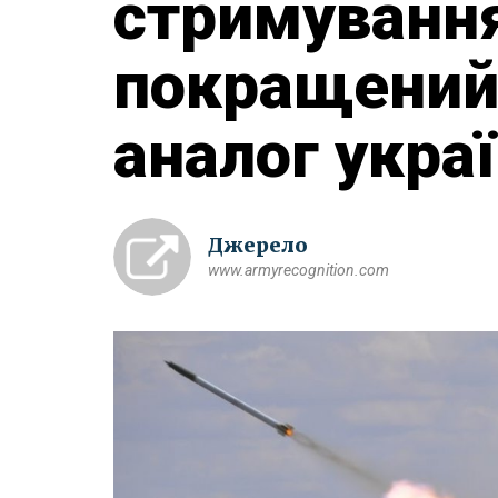
стримування
покращений
аналог украї
Джерело
www.armyrecognition.com