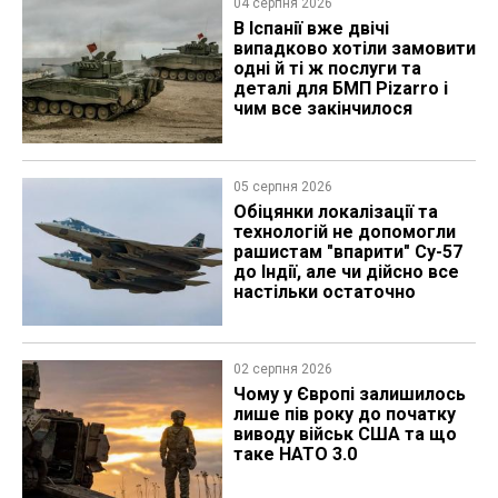
04 серпня 2026
В Іспанії вже двічі
випадково хотіли замовити
одні й ті ж послуги та
деталі для БМП Pizarro і
чим все закінчилося
05 серпня 2026
Обіцянки локалізації та
технологій не допомогли
рашистам "впарити" Су-57
до Індії, але чи дійсно все
настільки остаточно
02 серпня 2026
Чому у Європі залишилось
лише пів року до початку
виводу військ США та що
таке НАТО 3.0