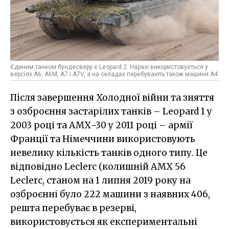
Єдиним танком бундесверу є Leopard 2. Наразі використовується у
версіях А6, А6М, А7 і А7V, а на складах перебувають також машини А4
Після завершення Холодної війни та зняття
з озброєння застарілих танків – Leopard 1 у
2003 році та АМХ-30 у 2011 році – армії
Франції та Німеччини використовують
невелику кількість танків одного типу. Це
відповідно Leclerc (колишній АМХ 56
Leclerc, станом на 1 липня 2019 року на
озброєнні було 222 машини з наявних 406,
решта перебуває в резерві,
використовується як експериментальні