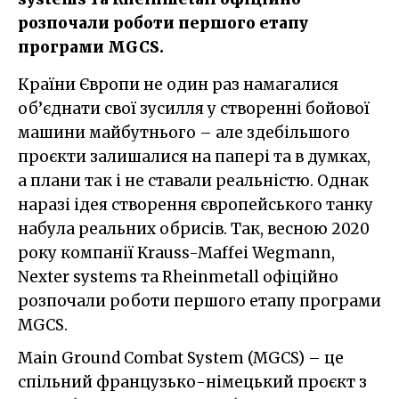
розпочали роботи першого етапу
програми MGCS.
Країни Європи не один раз намагалися
об’єднати свої зусилля у створенні бойової
машини майбутнього – але здебільшого
проєкти залишалися на папері та в думках,
а плани так і не ставали реальністю. Однак
наразі ідея створення європейського танку
набула реальних обрисів. Так, весною 2020
року компанії Krauss-Maffei Wegmann,
Nexter systems та Rheinmetall офіційно
розпочали роботи першого етапу програми
MGCS.
Main Ground Combat System (MGCS) – це
спільний французько-німецький проєкт з