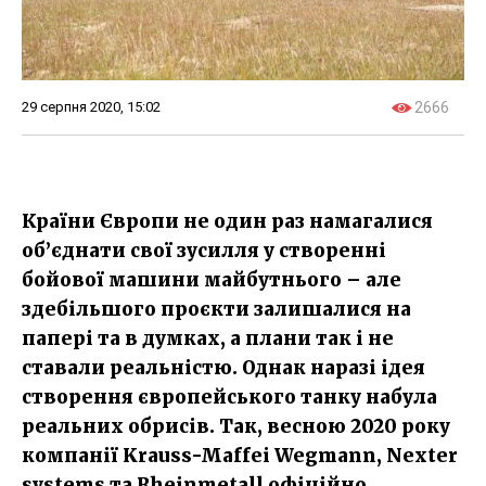
29 серпня 2020, 15:02
2666
Країни Європи не один раз намагалися
об’єднати свої зусилля у створенні
бойової машини майбутнього – але
здебільшого проєкти залишалися на
папері та в думках, а плани так і не
ставали реальністю. Однак наразі ідея
створення європейського танку набула
реальних обрисів. Так, весною 2020 року
компанії Krauss-Maffei Wegmann, Nexter
systems та Rheinmetall офіційно