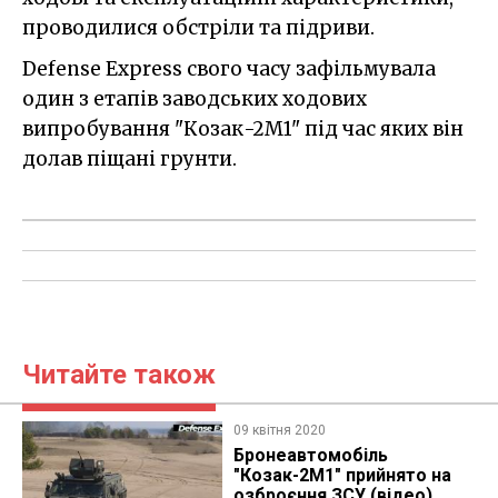
проводилися обстріли та підриви.
Defense Express свого часу зафільмувала
один з етапів заводських ходових
випробування "Козак-2М1" під час яких він
долав піщані грунти.
Читайте також
09 квітня 2020
Бронеавтомобіль
"Козак-2М1" прийнято на
озброєння ЗСУ (відео)