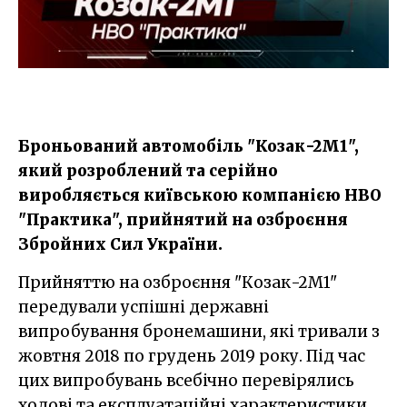
Броньований автомобіль "Козак-2М1",
який розроблений та серійно
виробляється київською компанією НВО
"Практика", прийнятий на озброєння
Збройних Сил України.
Прийняттю на озброєння "Козак-2М1"
передували успішні державні
випробування бронемашини, які тривали з
жовтня 2018 по грудень 2019 року. Під час
цих випробувань всебічно перевірялись
ходові та експлуатаційні характеристики,