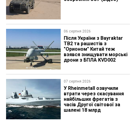
06 серпня 2026
Після України з Bayraktar
TB2 та рашистів з
"Орионом" Китай теж
взявся знищувати морські
дрони з БПЛА KVD002
07 серпня 2026
У Rheinmetall озвучили
втрати через скасування
найбільших фрегатів з
часів Другої світової за
шалені 18 млрд