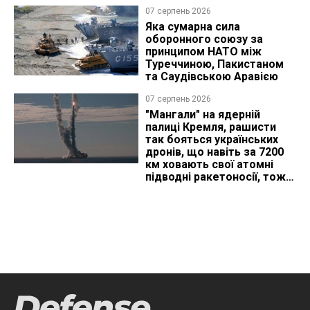
07 серпень 2026
Яка сумарна сила
оборонного союзу за
принципом НАТО між
Туреччиною, Пакистаном
та Саудівською Аравією
07 серпень 2026
"Мангали" на ядерній
палиці Кремля, рашисти
так бояться українських
дронів, що навіть за 7200
км ховають свої атомні
підводні ракетоносії, тож
що видно з космосу