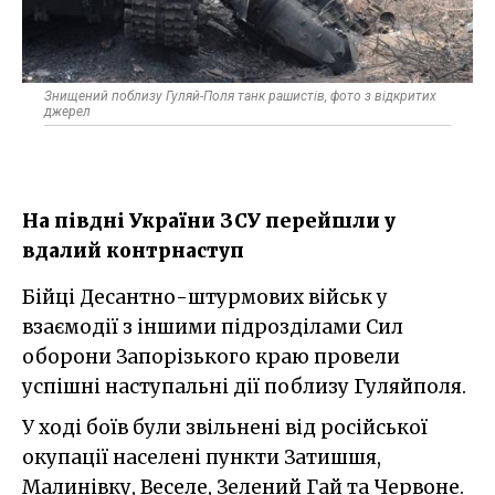
Знищений поблизу Гуляй-Поля танк рашистів, фото з відкритих
джерел
На півдні України ЗСУ перейшли у
вдалий контрнаступ
Бійці Десантно-штурмових військ у
взаємодії з іншими підрозділами Сил
оборони Запорізького краю провели
успішні наступальні дії поблизу Гуляйполя.
У ході боїв були звільнені від російської
окупації населені пункти Затишшя,
Малинівку, Веселе, Зелений Гай та Червоне.