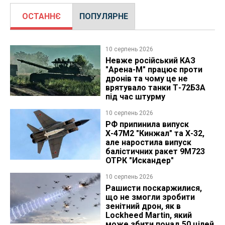
ОСТАННЄ
ПОПУЛЯРНЕ
10 серпень 2026
Невже російський КАЗ
"Арена-М" працює проти
дронів та чому це не
врятувало танки Т-72Б3А
під час штурму
10 серпень 2026
РФ припинила випуск
Х-47М2 "Кинжал" та Х-32,
але наростила випуск
балістичних ракет 9М723
ОТРК "Искандер"
10 серпень 2026
Рашисти поскаржилися,
що не змогли зробити
зенітний дрон, як в
Lockheed Martin, який
може збити понад 50 цілей