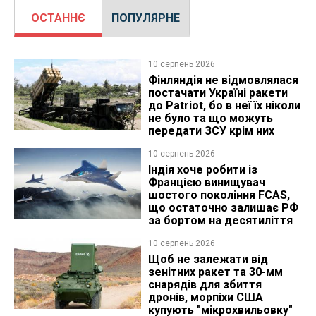
ОСТАННЄ
ПОПУЛЯРНЕ
10 серпень 2026
Фінляндія не відмовлялася
постачати Україні ракети
до Patriot, бо в неї їх ніколи
не було та що можуть
передати ЗСУ крім них
10 серпень 2026
Індія хоче робити із
Францією винищувач
шостого покоління FCAS,
що остаточно залишає РФ
за бортом на десятиліття
10 серпень 2026
Щоб не залежати від
зенітних ракет та 30-мм
снарядів для збиття
дронів, морпіхи США
купують "мікрохвильовку"