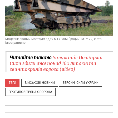
Модернізований мостоукладач МТУ-90М, "родич" МТУ-72, фото
ілюстративне
Читайте також:
Залужний: Повітряні
Сили збили вже понад 160 літаків та
гвинтокрилів ворога (відео)
ТЕГИ
ВІЙСЬКОВІ НОВИНИ
ЗБРОЙНІ СИЛИ УКРАЇНИ
ПРОТИПОВІТРЯНА ОБОРОНА