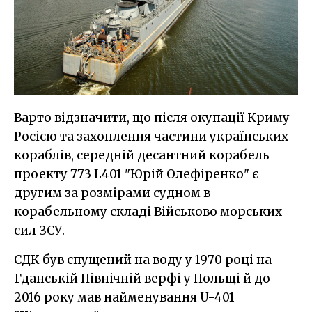
Варто відзначити, що після окупації Криму
Росією та захоплення частини українських
кораблів, середній десантний корабель
проекту 773 L401 "Юрій Олефіренко" є
другим за розмірами судном в
корабельному складі Військово морських
сил ЗСУ.
СДК був спущений на воду у 1970 році на
Гданській Північній верфі у Польщі й до
2016 року мав найменування U-401