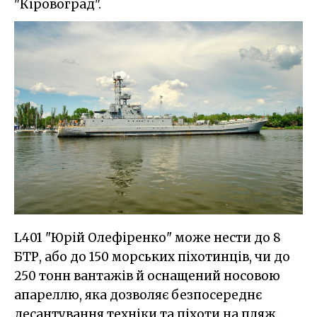
"Кіровоград".
L401 "Юрій Олефіренко" може нести до 8
БТР, або до 150 морських піхотинців, чи до
250 тонн вантажів й оснащений носовою
апареллю, яка дозволяє безпосереднє
десантування техніки та піхоти на пляж.