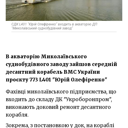
СДК L401 "Юрій Олефіренко" входить в акваторію ДП
"Миколаївський суднобудівний завод"
В акваторію Миколаївського
суднобудівного заводу зайшов середній
десантний корабель ВМС України
проєкту 773 L401 "Юрій Олефіренко"
Фахівці миколаївського підприємства, що
входить до складу ДК "Укроборонпром",
виконають доковий ремонт десантного
корабля.
Зокрема, з постановкою у док, на кораблі