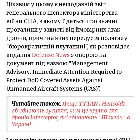
Цікавим у цьому є нещодавній звіт
генерального інспектора міністерства
війни США, в якому йдеться про значні
прогалини у захисті від ймовірних атак
дронів, причина яких передусім полягає у
"бюрократичній плутанині", як розповідає
видання
Defense News
з опорою на
документ під назвою "Management
Advisory: Immediate Attention Required to
Protect DoD Covered Assets Against
Unmanned Aircraft Systems (UAS)".
Читайте також:
Якщо TYTAN і Hensoldt
об’єднають зусилля, чим це круто для
дронів Interceptor, які збивають "Шахеди" в
Україні