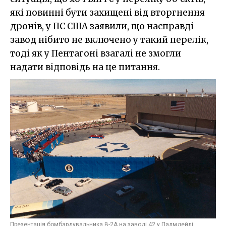
які повинні бути захищені від вторгнення
дронів, у ПС США заявили, що насправді
завод нібито не включено у такий перелік,
тоді як у Пентагоні взагалі не змогли
надати відповідь на це питання.
Презентація бомбардувальника B-2A на заводі 42 у Палмдейлі