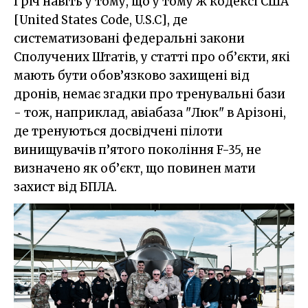
І річ навіть у тому, що у тому ж кодексі США
[United States Code, U.S.C], де
систематизовані федеральні закони
Сполучених Штатів, у статті про об’єкти, які
мають бути обов’язково захищені від
дронів, немає згадки про тренувальні бази
- тож, наприклад, авіабаза "Люк" в Арізоні,
де тренуються досвідчені пілоти
винищувачів п’ятого покоління F-35, не
визначено як об’єкт, що повинен мати
захист від БПЛА.