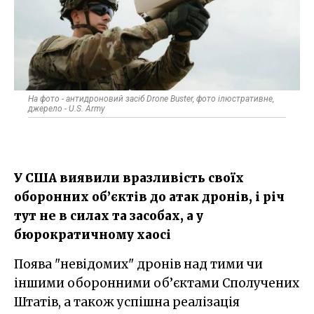
На фото - антидроновий засіб Drone Buster, фото ілюстративне,
джерело - U.S. Army
У США виявили вразливість своїх
оборонних об’єктів до атак дронів, і річ
тут не в силах та засобах, а у
бюрократичному хаосі
Поява "невідомих" дронів над тими чи
іншими оборонними об’єктами Сполучених
Штатів, а також успішна реалізація