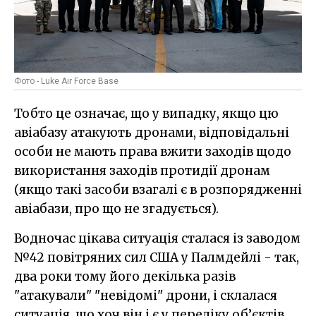
Фото - Luke Air Force Base
Тобто це означає, що у випадку, якщо цю
авіабазу атакують дронами, відповідальні
особи не мають права вжити заходів щодо
використання заходів протидії дронам
(якщо такі засоби взагалі є в розпорядженні
авіабази, про що не згадується).
Водночас цікава ситуація сталася із заводом
№42 повітряних сил США у Палмдейлі - так,
два роки тому його декілька разів
"атакували" "невідомі" дрони, і склалася
ситуація, що хоч він і є у переліку об’єктів,