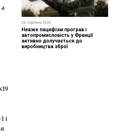
 а
06 серпень 2026
Невже пацифізм програв і
автопромисловість у Франції
активно долучається до
виробництва зброї
x19
1 і
ія
,