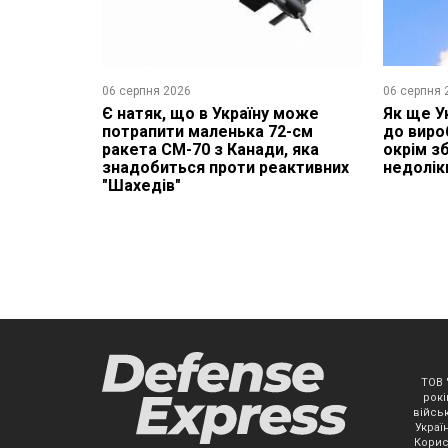
06 серпня 2026
06 серпня 
Є натяк, що в Україну може
Як ще У
потрапити маленька 72-см
до виро
ракета CM-70 з Канади, яка
окрім зб
знадобиться проти реактивних
недолік
"Шахедів"
ТОВ 
рокі
військ
Украї
Корис