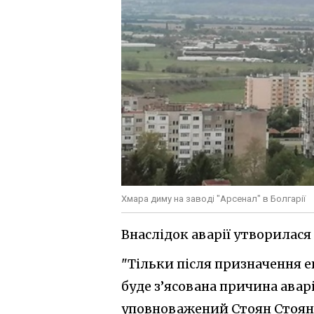
Хмара диму на заводі "Арсенал" в Болгарії
Внаслідок аварії утворилася 
"Тільки після призначення е
буде з’ясована причина авар
уповноважений Стоян Стоянов