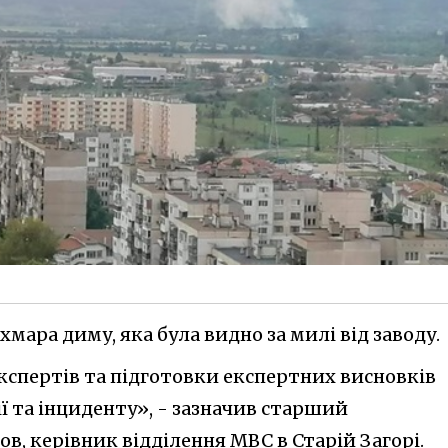
хмара диму, яка була видно за милі від заводу.
кспертів та підготовки експертних висновків
ії та інциденту», - зазначив старший
, керівник відділення МВС в Старій Загорі.