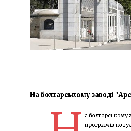
На болгарському заводі "Арс
Н
а болгарському 
прогримів потуж