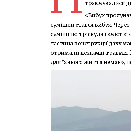
травмувалися дво
«Вибух пролунав
сумішей стався вибух. Чере
сумішшю тріснула і зміст зі 
частина конструкції даху ма
отримали незначні травми. Ї
для їхнього життя немає», п