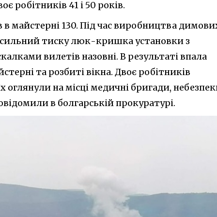
є робітників 41 і 50 років.
 в майстерні 130. Під час виробництва димови
з сильний тиску люк-кришка установки з
скалками вилетів назовні. В результаті впала
йстерні та розбиті вікна. Двоє робітників
х оглянули на місці медичні бригади, небезпек
овідомили в болгарській прокуратурі.