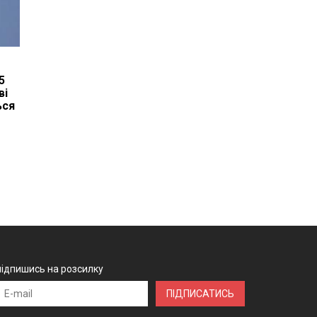
5
ві
ься
підпишись на розсилку
ПІДПИСАТИСЬ