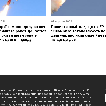
2026
03 серпня 2026
країна може долучитися
Рашисти помітили, що на FP-
бництва ракет до Patriot
"Фламінго" встановлюють но
ірки та які переваги і
двигуни, про який саме йдет
и у цього підходу
та що це дає
"Інформаційно-консалтингова компанія "Діфенс Експрес" понад 20
в системно висвітлює питання оборонно-промислової політики та
ово-технічного співробітництва, події в секторі безпеки та оборони
ни, а також інформацію стосовно нових світових збройових трендів.
туючись сайтом Ви погоджуйтесь із загальноприйнятою політикою