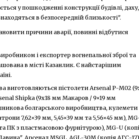
ься у пошкодженні конструкції будівлі, даху,
 знаходяться в безпосередній близькості".
ановити причини аварії, повинні відбутися
виробником і експортер вогнепальної зброї та
ташована в місті Казанлик. Є найстарішим
їні.
а виготовляються пістолети Arsenal P-M02 (9
enal Shipka (9х18 мм Макаров / 9×19 мм
шникова болгарського виробництва, кулемети
рони 7,62×39 мм, 5,45×39 мм та 5,56×45 мм), MG-
а ПК з пластмасовою фурнітурою), MG-U (коп
Лавина", Арсенал MSGL, AGL-30М (копія АГС-17)