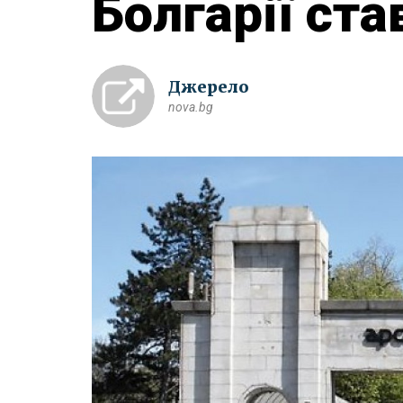
Болгарії ста
Джерело
nova.bg