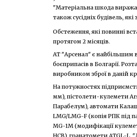
"Матеріальна шкода виражаєт
також сусідніх будівель, які
Обстеження, які повинні вст
протягом 2 місяців.
АТ "Арсенал" є найбільшим 
боєприпасів в Болгарії. Роз
виробником зброї в даній кра
На потужностях підприємств
мм), пістолети-кулемети Ars
Парабелум), автомати Кала
LMG/LMG-F (копія РПК під пат
MG-1M (модифікації кулемет
НСВ), гранатомети ATGL-L, "