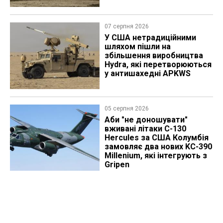
07 серпня 2026
У США нетрадиційними
шляхом пішли на
збільшення виробництва
Hydra, які перетворюються
у антишахедні APKWS
05 серпня 2026
Аби "не доношувати"
вживані літаки C-130
Hercules за США Колумбія
замовляє два нових KC-390
Millenium, які інтегрують з
Gripen