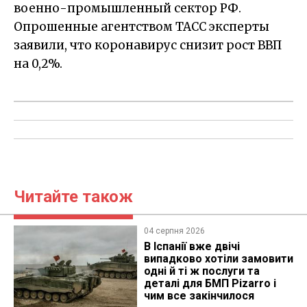
военно-промышленный сектор РФ.
Опрошенные агентством ТАСС эксперты
заявили, что коронавирус снизит рост ВВП
на 0,2%.
Читайте також
04 серпня 2026
В Іспанії вже двічі
випадково хотіли замовити
одні й ті ж послуги та
деталі для БМП Pizarro і
чим все закінчилося