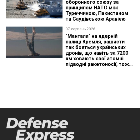
оборонного союзу за
принципом НАТО між
Туреччиною, Пакистаном
та Саудівською Аравією
07 серпень 2026
"Мангали" на ядерній
палиці Кремля, рашисти
так бояться українських
дронів, що навіть за 7200
км ховають свої атомні
підводні ракетоносії, тож
що видно з космосу