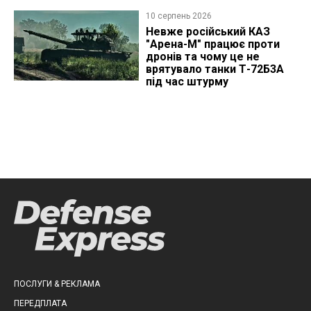
ліцензію
10 серпень 2026
Невже російський КАЗ
"Арена-М" працює проти
дронів та чому це не
врятувало танки Т-72Б3А
під час штурму
ПОСЛУГИ & РЕКЛАМА
ПЕРЕДПЛАТА