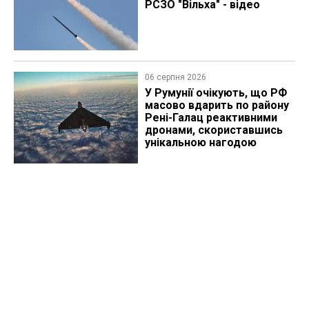
РСЗО "Вільха" - відео
06 серпня 2026
У Румунії очікують, що РФ
масово вдарить по району
Рені-Галац реактивними
дронами, скориставшись
унікальною нагодою