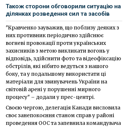
Також сторони обговорили ситуацію на
ділянках розведення сил та засобів
"Кравченко зауважив, що поблизу деяких з
них противник періодично здійснює
вогневі провокації проти українських
захисників з метою викликати вогонь у
відповідь, здійснити фото та відеофіксацію
обстрілів, які нібито ведуться з нашого
боку, та у подальшому використати ці
матеріали для звинувачень України на
світовій арені у порушенні мирного
процесу" – додали у прес-центрі.
Своєю чергою, делегація Канади висловила
своє занепокоєння станом справ у районі
проведення ООС та запевнила командувача