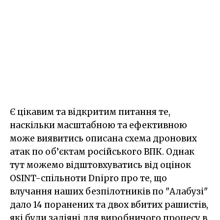
Є цікавим та відкритим питання те,
наскільки масштабною та ефективною
може виявитись описана схема дронових
атак по об’єктам російського ВПК. Однак
тут можемо відштовхуватись від оцінок
OSINT-спільноти Dnipro про те, що
влучання наших безпілотників по "Алабузі"
дало 14 поранених та двох вбитих рашистів,
які були задіяні для виробничого процесу в