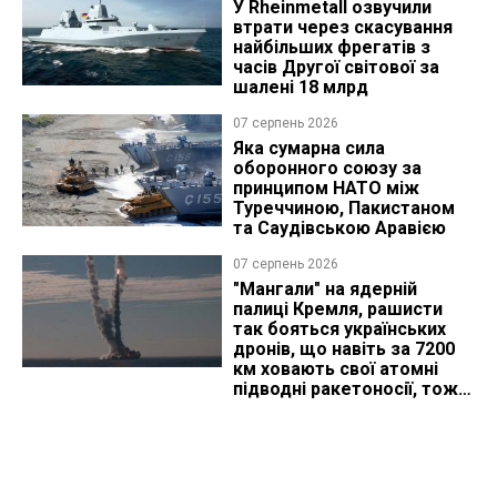
У Rheinmetall озвучили
втрати через скасування
найбільших фрегатів з
часів Другої світової за
шалені 18 млрд
07 серпень 2026
Яка сумарна сила
оборонного союзу за
принципом НАТО між
Туреччиною, Пакистаном
та Саудівською Аравією
07 серпень 2026
"Мангали" на ядерній
палиці Кремля, рашисти
так бояться українських
дронів, що навіть за 7200
км ховають свої атомні
підводні ракетоносії, тож
що видно з космосу