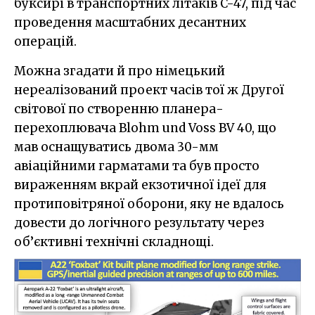
буксирі в транспортних літаків C-47, під час
проведення масштабних десантних
операцій.
Можна згадати й про німецький
нереалізований проект часів тої ж Другої
світової по створенню планера-
перехоплювача Blohm und Voss BV 40, що
мав оснащуватись двома 30-мм
авіаційними гарматами та був просто
вираженням вкрай екзотичної ідеї для
протиповітряної оборони, яку не вдалось
довести до логічного результату через
об’єктивні технічні складнощі.