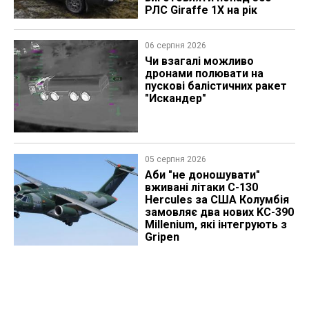
РЛС Giraffe 1X на рік
06 серпня 2026
Чи взагалі можливо
дронами полювати на
пускові балістичних ракет
"Искандер"
05 серпня 2026
Аби "не доношувати"
вживані літаки C-130
Hercules за США Колумбія
замовляє два нових KC-390
Millenium, які інтегрують з
Gripen