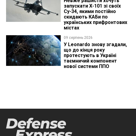
Невже рашисти хочуть
запускати Х-101 зі своїх
Су-34, якими постійно
скидають КАБи по
українських прифронтових
містах
09 серпень 2026
У Leonardo знову згадали,
що до кінця року
протестують в Україні
таємничий компонент
нової системи ППО