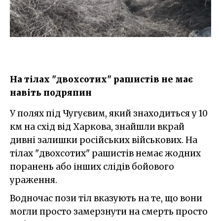
На тілах "двохсотих" рашистів не має
навіть подряпин
У полях під Чугуєвим, який знаходиться у 10
км на схід від Харкова, знайшли вкрай
дивні залишки російських військових. На
тілах "двохсотих" рашистів немає жодних
поранень або інших слідів бойового
ураження.
Водночас пози тіл вказують на те, що вони
могли просто замерзнути на смерть просто