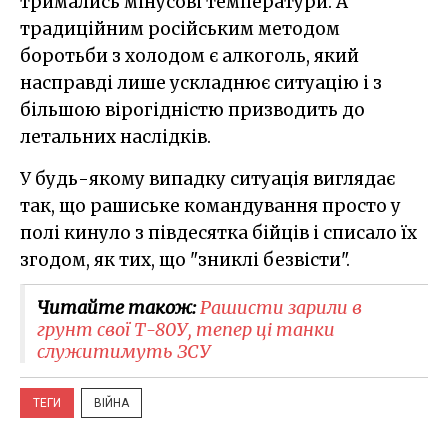
тримались мінусові температури. А
традиційним російським методом
боротьби з холодом є алкоголь, який
насправді лише ускладнює ситуацію і з
більшою вірогідністю призводить до
летальних наслідків.
У будь-якому випадку ситуація виглядає
так, що рашиське командування просто у
полі кинуло з півдесятка бійців і списало їх
згодом, як тих, що "зниклі безвісти".
Читайте також:
Рашисти зарили в
грунт свої Т-80У, тепер ці танки
служитимуть ЗСУ
ТЕГИ
ВІЙНА