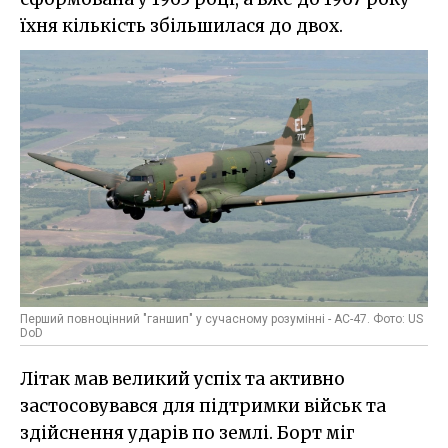
їхня кількість збільшилася до двох.
Перший повноцінний "ганшип" у сучасному розумінні - AC-47. Фото: US
DoD
Літак мав великий успіх та активно
застосовувався для підтримки військ та
здійснення ударів по землі. Борт міг