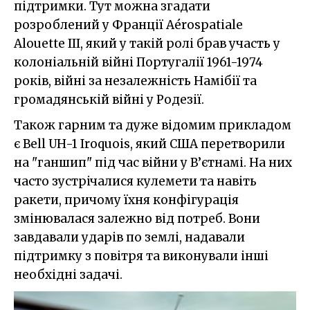
підтримки. Тут можна згадати
розроблений у Франції Aérospatiale
Alouette III, який у такій ролі брав участь у
колоніальній війні Португалії 1961-1974
років, війні за незалежність Намібії та
громадянській війні у Родезії.
Також гарним та дуже відомим прикладом
є Bell UH-1 Iroquois, який США перетворили
на "ганшип" під час війни у В’єтнамі. На них
часто зустрічалися кулемети та навіть
ракети, причому їхня конфігурація
змінювалася залежно від потреб. Вони
завдавали ударів по землі, надавали
підтримку з повітря та виконували інші
необхідні задачі.