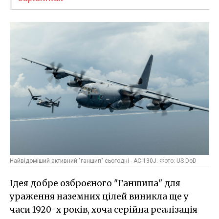
Найвідоміший активний "ганшип" сьогодні - AC-130J. Фото: US DoD
Ідея добре озброєного "Ганшипа" для
ураження наземних цілей виникла ще у
часи 1920-х років, хоча серійна реалізація