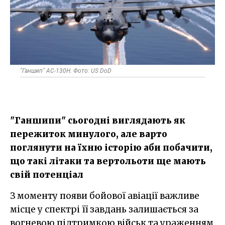
"Ганшип" AC-130H. Фото: US DoD
"Ганшипи" сьогодні виглядають як
пережиток минулого, але варто
поглянути на їхню історію аби побачити,
що такі літаки та вертольоти ще мають
свій потенціал
З моменту появи бойової авіації важливе
місце у спектрі її завдань залишається за
вогневою підтримкою військ та ураженням