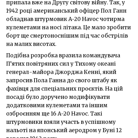
припала вже на Другу світову війну. Так, у
1942 році американський офіцер Пол Ганн
обладнав штурмовик A-20 Havoc чотирма
кулеметами на носі літака. Це мало зробити
борт ще смертоноснішим під час обстрілів
на малих висотах.
Подібна розробка вразила командувача
П’ятих повітряних сил у Тихому океані
генерал-майора Джорджа Кенні, який
запросив Пола Ганна до свого штабу як
фахівця для спеціальних проєктів. На цій
посаді було доручено модифікувати
додатковими кулеметами та іншим
озброєнням ще 16 A-20 Havoc. Такі
штурмовики взяли участь в успішному
нальоті на японський аеродром у Буні 12