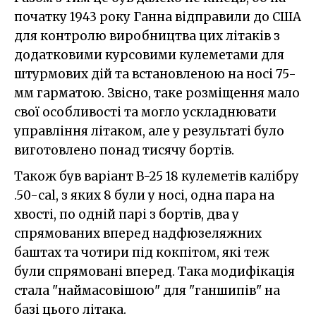
початку 1943 року Ганна відправили до США
для контролю виробництва цих літаків з
додатковими курсовими кулеметами для
штурмових дій та встановленою на носі 75-
мм гарматою. Звісно, таке розміщення мало
свої особливості та могло ускладнювати
управління літаком, але у результаті було
виготовлено понад тисячу бортів.
Також був варіант B-25 18 кулеметів калібру
.50-cal, з яких 8 були у носі, одна пара на
хвості, по одній парі з бортів, два у
спрямованих вперед надфюзеляжних
баштах та чотири під кокпітом, які теж
були спрямовані вперед. Така модифікація
стала "наймасовішою" для "ганшипів" на
базі цього літака.