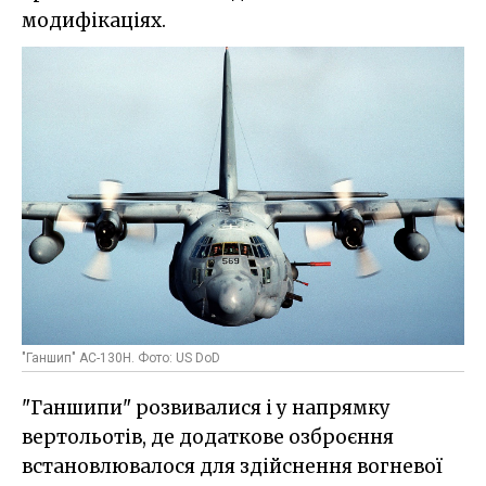
модифікаціях.
"Ганшип" AC-130H. Фото: US DoD
"Ганшипи" розвивалися і у напрямку
вертольотів, де додаткове озброєння
встановлювалося для здійснення вогневої