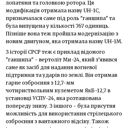
лопатями та головкою ротора. Ця
модифікація отримала назву UH-1C,
призначалася саме під роль "ганшипа" та
була випущена у кількості 767 одиниць.
Пізніше вона теж пройшла модернізацію з
новим двигуном, яка отримала назву UH-1M.
З історії СРСР теж є приклад відомого
"ганшипа" - вертоліт Ми-24, який з’явився
саме як засіб для надання вогневої
підтримки та ударів по землі. Він отримав
гарне озброєння з 12,7-мм
чотириствольним кулеметом ЯкБ-12,7 в
установці УСПУ-24, яка розташована
попереду знизу. З іншого - була присутня
можливість для використання стрілецького
озброєння з вантажного відсіку. Також