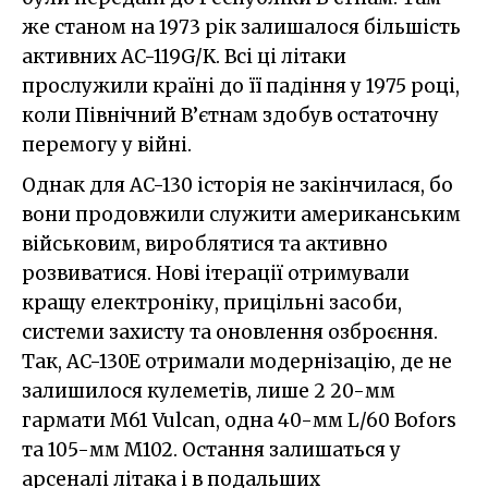
же станом на 1973 рік залишалося більшість
активних AC-119G/K. Всі ці літаки
прослужили країні до її падіння у 1975 році,
коли Північний В’єтнам здобув остаточну
перемогу у війні.
Однак для AC-130 історія не закінчилася, бо
вони продовжили служити американським
військовим, вироблятися та активно
розвиватися. Нові ітерації отримували
кращу електроніку, прицільні засоби,
системи захисту та оновлення озброєння.
Так, AC-130E отримали модернізацію, де не
залишилося кулеметів, лише 2 20-мм
гармати M61 Vulcan, одна 40-мм L/60 Bofors
та 105-мм M102. Остання залишаться у
арсеналі літака і в подальших