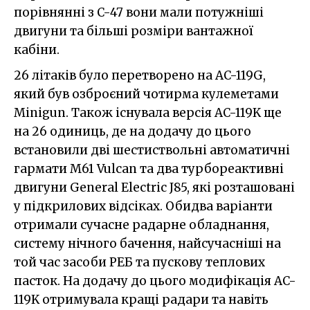
порівнянні з C-47 вони мали потужніші
двигуни та більші розміри вантажної
кабіни.
26 літаків було перетворено на AC-119G,
який був озброєний чотирма кулеметами
Minigun. Також існувала версія AC-119K ще
на 26 одиниць, де на додачу до цього
встановили дві шестиствольні автоматичні
гармати M61 Vulcan та два турбореактивні
двигуни General Electric J85, які розташовані
у підкрилових відсіках. Обидва варіанти
отримали сучасне радарне обладнання,
систему нічного бачення, найсучасніші на
той час засоби РЕБ та пускову теплових
пасток. На додачу до цього модифікація AC-
119K отримувала кращі радари та навіть