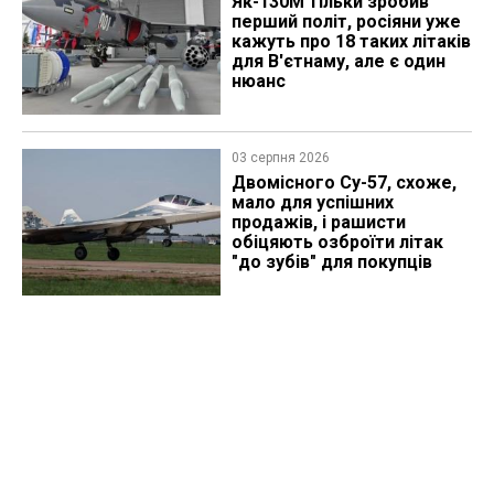
Як-130М тільки зробив
перший політ, росіяни уже
кажуть про 18 таких літаків
для В'єтнаму, але є один
нюанс
03 серпня 2026
Двомісного Су-57, схоже,
мало для успішних
продажів, і рашисти
обіцяють озброїти літак
"до зубів" для покупців