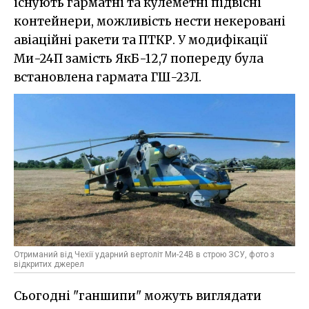
існують гарматні та кулеметні підвісні
контейнери, можливість нести некеровані
авіаційні ракети та ПТКР. У модифікації
Ми-24П замість ЯкБ-12,7 попереду була
встановлена гармата ГШ-23Л.
Отриманий від Чехії ударний вертоліт Ми-24В в строю ЗСУ, фото з
відкритих джерел
Сьогодні "ганшипи" можуть виглядати