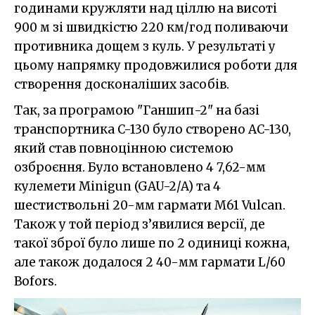
годинами кружляти над ціллю на висоті
900 м зі швидкістю 220 км/год поливаючи
противника дощем з куль. У результаті у
цьому напрямку продовжилися роботи для
створення досконаліших засобів.
Так, за програмою "Ганшип-2" на базі
транспортника C-130 було створено AC-130,
який став повноцінною системою
озброєння. Було встановлено 4 7,62-мм
кулемети Minigun (GAU-2/A) та 4
шестиствольні 20-мм гармати M61 Vulcan.
Також у той період з’явилися версії, де
такої зброї було лише по 2 одиниці кожна,
але також додалося 2 40-мм гармати L/60
Bofors.