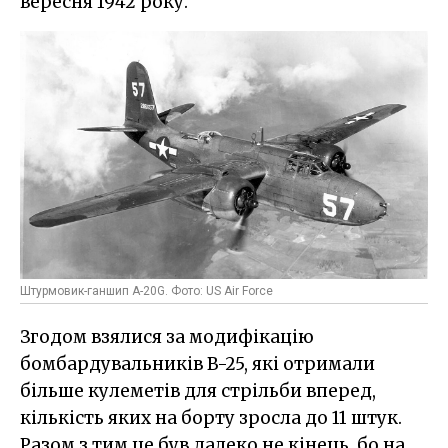
вересня 1942 року.
Штурмовик-ганшип A-20G. Фото: US Air Force
Згодом взялися за модифікацію
бомбардувальників B-25, які отримали
більше кулеметів для стрільби вперед,
кількість яких на борту зросла до 11 штук.
Разом з тим це був далеко не кінець, бо на