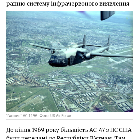
ранню систему інфрачервоного виявлення.
"Ганшип" AC-119G. Фото: US Air Force
До кінця 1969 року більшість AC-47 з ПС США
були передані до Республіки В’єтнам. Там