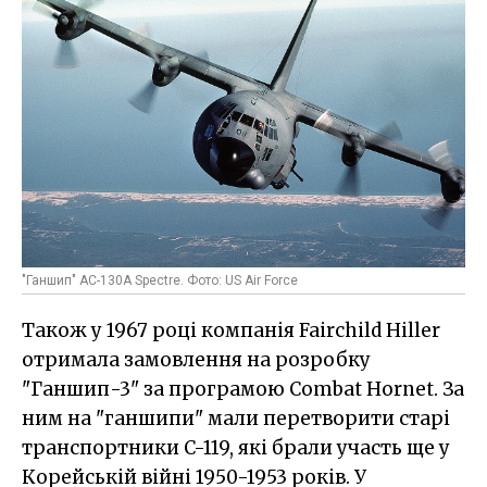
"Ганшип" AC-130A Spectre. Фото: US Air Force
Також у 1967 році компанія Fairchild Hiller
отримала замовлення на розробку
"Ганшип-3" за програмою Combat Hornet. За
ним на "ганшипи" мали перетворити старі
транспортники C-119, які брали участь ще у
Корейській війні 1950-1953 років. У