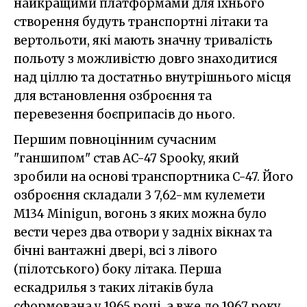
найкращими платформами для їхнього
створення будуть транспортні літаки та
вертольоти, які мають значну тривалість
польоту з можливістю довго знаходитися
над ціллю та достатньо внутрішнього місця
для встановлення озброєння та
перевезення боєприпасів до нього.
Першим повноцінним сучасним
"ганшипом" став AC-47 Spooky, який
зробили на основі транспортника C-47. Його
озброєння складали 3 7,62-мм кулемети
M134 Minigun, вогонь з яких можна було
вести через два отвори у задніх вікнах та
бічні вантажні двері, всі з лівого
(пілотського) боку літака. Перша
ескадрилья з таких літаків була
сформована у 1965 році, а вже до 1967 року