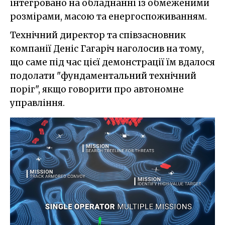
інтегровано на обладнанні із обмеженими
розмірами, масою та енергоспоживанням.
Технічний директор та співзасновник
компанії Деніс Гагаріч наголосив на тому,
що саме під час цієї демонстрації їм вдалося
подолати "фундаментальний технічний
поріг", якщо говорити про автономне
управління.