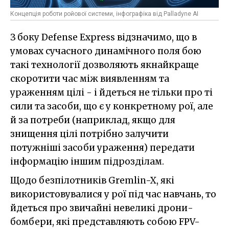
Концепція роботи ройової системи, інфографіка від Palladyne AI
З боку Defense Express відзначимо, що в
умовах сучасного динамічного поля бою
такі технології дозволяють якнайкраще
скоротити час між виявленням та
ураженням цілі - і йдеться не тільки про ті
сили та засоби, що є у конкретному рої, але
й за потреби (наприклад, якщо для
знищення цілі потрібно залучити
потужніші засоби ураження) передати
інформацію іншим підрозділам.
Щодо безпілотників Gremlin-X, які
використовувалися у рої під час навчань, то
йдеться про звичайні невеликі дрони-
бомбери, які представляють собою FPV-