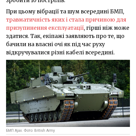
зробити 10 пострілів.
При цьому вібрації та шум всередині БМП,
травматичність яких і стала причиною для
призупинення
експлуатації
, гірші ніж може
здатися. Так, екіпажі заявляють про те, що
бачили на власні очі як під час руху
відкручувалися різні кабелі всередині.
БМП Ajax. Фото: British Army