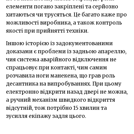
елементи погано закріплені та серйозно
хитаються чи трусяться. Це багато каже про
можливості виробника, а також контроль
якості при прийнятті техніки.
Іншою історією із задокументованими
доказами є проблеми із задньою апареллю,
чия система аварійного відключення не
спрацьовує при контакті, чим самим
розчавила ноги манекена, що грав роль
десантника на випробуваннях. При цьому
електронно відкрити назад двері не можна,
а ручний механізм швидкого відкриття
відсутній, тож потрібно 15 хвилин та
зусилля екіпажу задля цього.