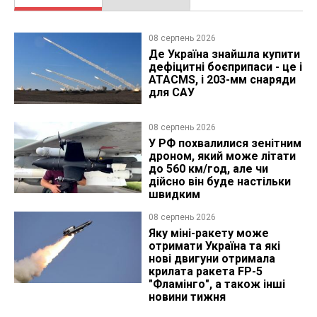
08 серпень 2026
Де Україна знайшла купити
дефіцитні боєприпаси - це і
ATACMS, і 203-мм снаряди
для САУ
08 серпень 2026
У РФ похвалилися зенітним
дроном, який може літати
до 560 км/год, але чи
дійсно він буде настільки
швидким
08 серпень 2026
Яку міні-ракету може
отримати Україна та які
нові двигуни отримала
крилата ракета FP-5
"Фламінго", а також інші
новини тижня