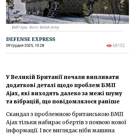
БМП Ajax. Фото: British Army
DEFENSE EXPRESS
09 грудня 2025, 13:28
68152
У Великій Британії почали випливати
додаткові деталі щодо проблем БМП
Ajax, які виходять далеко за межі шуму
та вібрацій, що повідомлялося раніше
Скандал з проблемною британською БМП
Ajax тільки набирає обертів з появою нової
інформації. І все виглядає ніби машина