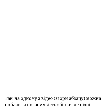
Так, на одному з відео (згори абзацу) можна
побачити погану якість збірки, де різні