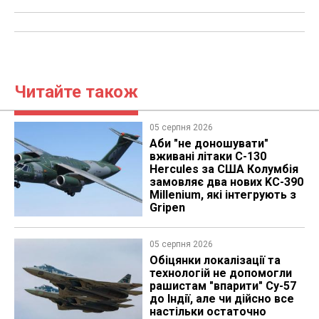
Читайте також
05 серпня 2026
Аби "не доношувати"
вживані літаки C-130
Hercules за США Колумбія
замовляє два нових KC-390
Millenium, які інтегрують з
Gripen
05 серпня 2026
Обіцянки локалізації та
технологій не допомогли
рашистам "впарити" Су-57
до Індії, але чи дійсно все
настільки остаточно