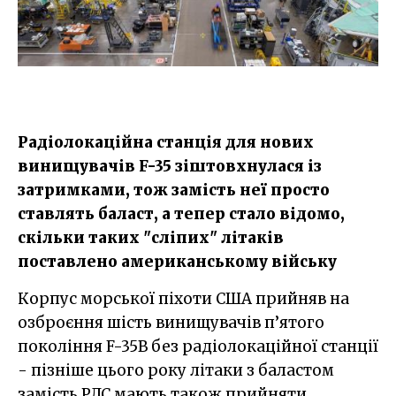
Радіолокаційна станція для нових
винищувачів F-35 зіштовхнулася із
затримками, тож замість неї просто
ставлять баласт, а тепер стало відомо,
скільки таких "сліпих" літаків
поставлено американському війську
Корпус морської піхоти США прийняв на
озброєння шість винищувачів п’ятого
покоління F-35B без радіолокаційної станції
- пізніше цього року літаки з баластом
замість РЛС мають також прийняти