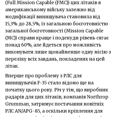
(Full Mission Capable (FMC)) цих літаків в
американському війську залежно від
модифікації винищувача становила від
15,3% до 28,5%, із загальною боєготовністю
загальної боєготовності (Mission Capable
(MC)) справи краще і подекуди рівень сягає
понад 60%, але йдеться про можливість
виконувати лише щонайменше одну місію з
переліку всіх завдань, покладених на цей
літак.
Вперше про проблему з РЛС для
винищувачів F-35 стало відомо ще на
початку цього року. Річ у тім, що виробник
радарів для цих літаків, компанія Northrop
Grumman, затримує постачання новітніх
РЛС AN/APG-85, а оскільки кріплення для