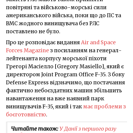
повітряні та військово-морські сили
американського війська, поки що до ПС та
ВМС жодного винищувача без РЛС
поставлено не було.
Про це розповідає видання
Air and Space
Forces Magazine
з посиланням на генерал-
лейтенанта корпусу морської піхоти
Грегорі Масіелло [Gregory Masiello], який є
директором Joint Program Office F-35. З боку
Defense Express відзначимо, що постачання
фактично небоєздатних машин збільшить
навантаження на вже наявний парк
винищувачів F-35, який і так
має проблеми з
боєготовністю
.
Читайте також:
У Данії з першого разу