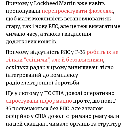
Причому у Lockheed Martin вже навіть
пропонували
перепроєктувати фюзеляж
,
щоб мати можливість встановлювати як
стару, так і нову РЛС, але це теж вимагатиме
чимало часу, а також і виділення
додаткових коштів.
Причому відсутність РЛС у F-35
робить їх не
тільки "сліпими", але й беззахисними
,
оскільки радар у цьому винищувачі тісно
інтегрований до комплексу
радіоелектронної боротьби.
Ще у лютому у ПС США доволі оперативно
спростували інформацію
про те, що нові F-
35 постачаються без РЛС. Але загалом
офіційно у США доволі стримано реагували
на цей скандал і чимало органів та структур