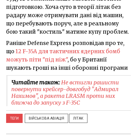
підготовкою. Хоча суто в теорії літак без
радару може отримувати дані від машин,
що перебувають поруч, але в реальному
бою такий "костиль" матиме купу проблем.
Раніше Defense Express розповідав про те,
що
12 F-35A для тактичних ядерних бомб
можуть піти "під ніж"
, бо у Британії
шукають гроші на інші оборонні програми
Читайте також:
Не встигли рашисти
повернути крейсер-довгобуд "Адмирал
Нахимов", а ракета LRASM проти них
ближча до запуску з F-35C
ТЕГИ
ВІЙСЬКОВА АВІАЦІЯ
ЛІТАК