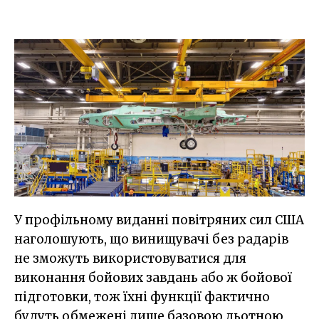
У профільному виданні повітряних сил США
наголошують, що винищувачі без радарів
не зможуть використовуватися для
виконання бойових завдань або ж бойової
підготовки, тож їхні функції фактично
будуть обмежені лише базовою льотною