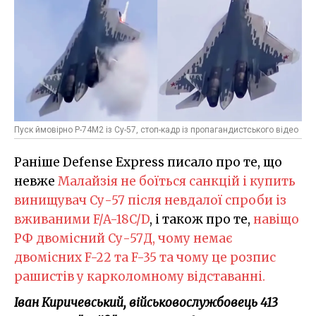
Пуск ймовірно Р-74М2 із Су-57, стоп-кадр із пропагандистського відео
Раніше Defense Express писало про те, що
невже
Малайзія не боїться санкцій і купить
винищувач Су-57 після невдалої спроби із
вживаними F/A-18C/D
, і також про те,
навіщо
РФ двомісний Су-57Д, чому немає
двомісних F-22 та F-35 та чому це розпис
рашистів у карколомному відставанні.
Іван Киричевський, військовослужбовець 413