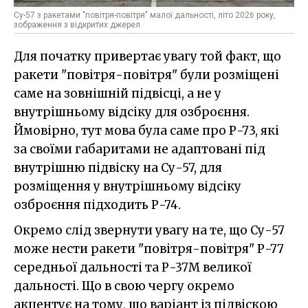
Су-57 з ракетами "повітря-повітря" малої дальності, літо 2026 року,
зображення з відкритих джерел
Для початку привертає увагу той факт, що
ракети "повітря-повітря" були розміщені
саме на зовнішній підвісці, а не у
внутрішньому відсіку для озброєння.
Ймовірно, тут мова була саме про Р-73, які
за своїми габаритами не адаптовані під
внутрішню підвіску на Су-57, для
розміщення у внутрішньому відсіку
озброєння підходить Р-74.
Окремо слід звернути увагу на те, що Су-57
може нести ракети "повітря-повітря" Р-77
середньої дальності та Р-37М великої
дальності. Що в свою чергу окремо
акцентує на тому, що варіант із підвіскою