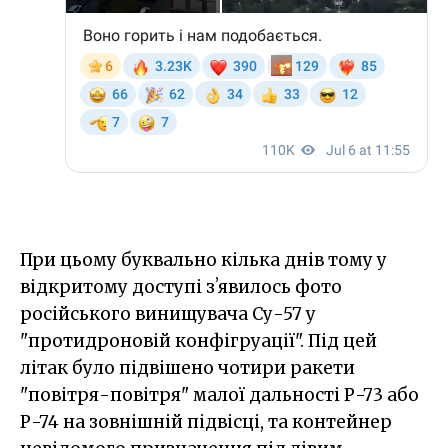
При цьому буквально кілька днів тому у
відкритому доступі зʼявилось фото
російського винищувача Су-57 у
"протидроновій конфігруації". Під цей
літак було підвішено чотири ракети
"повітря-повітря" малої дальності Р-73 або
Р-74 на зовнішній підвісці, та контейнер