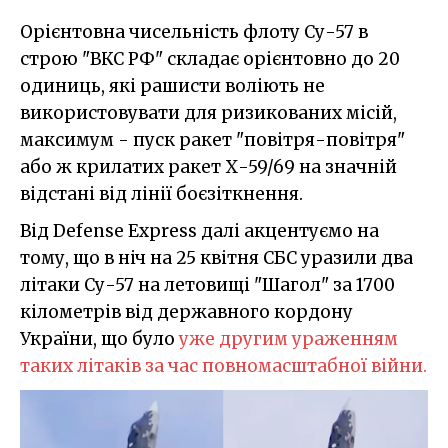
Орієнтовна чисельність флоту Су-57 в
строю "ВКС РФ" складає орієнтовно до 20
одиниць, які рашисти воліють не
використовувати для ризикованих місій,
максимум - пуск ракет "повітря-повітря"
або ж крилатих ракет Х-59/69 на значній
відстані від лінії боєзіткнення.
Від Defense Express далі акцентуємо на
тому, що в ніч на 25 квітня СБС уразили два
літаки Су-57 на летовищі "Шагол" за 1700
кілометрів від державного кордону
України, що було
уже другим ураженням
таких літаків за час повномасштабної війни.