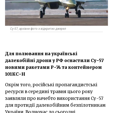
Су-57, архівне фото з відкритих джерел
Для полювання на українські
далекобійні дрони у РФ оснастили Су-57
новими ракетами Р-74 та контейнером
101КС-Н
Окрім того, російські пропагандистські
ресурси в середині травня цього року
заявляли про начебто використання Су-57
для протидії далекобійним безпілотникам
України. Водночас до сьогодні