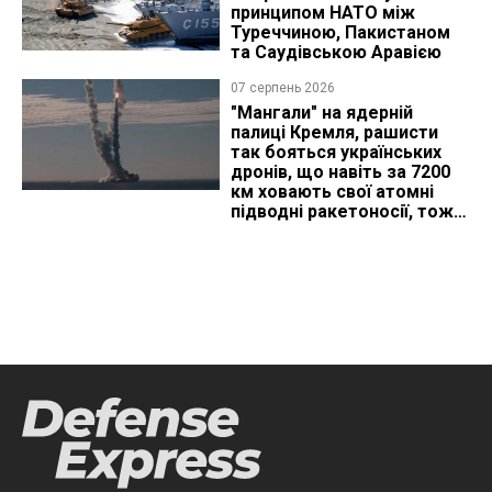
принципом НАТО між
Туреччиною, Пакистаном
та Саудівською Аравією
07 серпень 2026
"Мангали" на ядерній
палиці Кремля, рашисти
так бояться українських
дронів, що навіть за 7200
км ховають свої атомні
підводні ракетоносії, тож
що видно з космосу