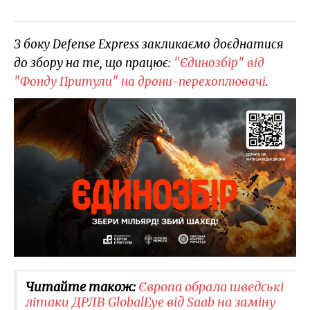
З боку Defense Express закликаємо доєднатися
до збору на те, що працює:
"Єдинозбір" від
"Фонду Притули" на дрони-перехоплювачі
.
Читайте також:
Європа обрала шведські
літаки ДРЛВ GlobalEye від Saab на заміну