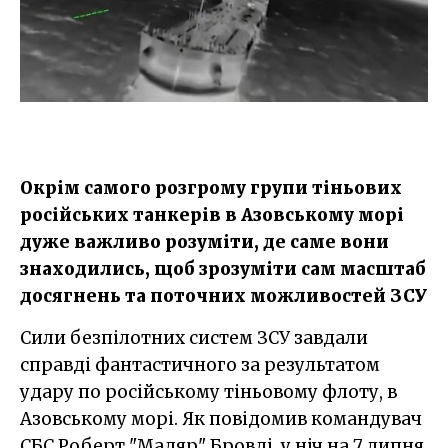
Окрім самого розгрому групи тіньових
російських танкерів в Азовському морі
дуже важливо розуміти, де саме вони
знаходились, щоб зрозуміти сам масштаб
досягнень та поточних можливостей ЗСУ
Сили безпілотних систем ЗСУ завдали
справді фантастичного за результатом
удару по російському тіньовому флоту, в
Азовському морі. Як повідомив командувач
СБС Роберт "Мадяр" Бровді, у ніч на 7 липня