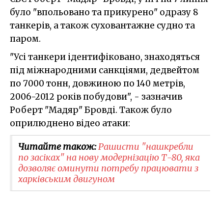
було "впольовано та прикурено" одразу 8
танкерів, а також суховантажне судно та
паром.
"Усі танкери ідентифіковано, знаходяться
під міжнародними санкціями, дедвейтом
по 7000 тонн, довжиною по 140 метрів,
2006-2012 років побудови", - зазначив
Роберт "Мадяр" Бровді. Також було
оприлюднено відео атаки:
Читайте також:
Рашисти "нашкребли
по засіках" на нову модернізацію Т-80, яка
дозволяє оминути потребу працювати з
харківським двигуном