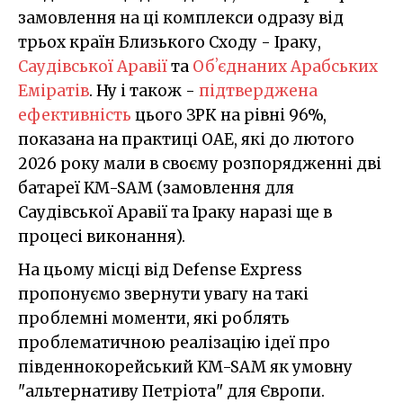
замовлення на ці комплекси одразу від
трьох країн Близького Сходу - Іраку,
Саудівської Аравії
та
Обʼєднаних Арабських
Еміратів
. Ну і також -
підтверджена
ефективність
цього ЗРК на рівні 96%,
показана на практиці ОАЕ, які до лютого
2026 року мали в своєму розпорядженні дві
батареї KM-SAM (замовлення для
Саудівської Аравії та Іраку наразі ще в
процесі виконання).
На цьому місці від Defense Express
пропонуємо звернути увагу на такі
проблемні моменти, які роблять
проблематичною реалізацію ідеї про
південнокорейський KM-SAM як умовну
"альтернативу Петріота" для Європи.