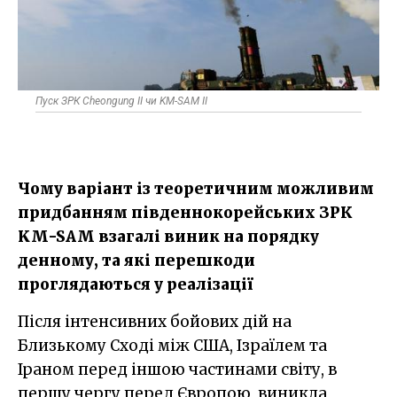
Пуск ЗРК Cheongung II чи KM-SAM II
Чому варіант із теоретичним можливим
придбанням південнокорейських ЗРК
KM-SAM взагалі виник на порядку
денному, та які перешкоди
проглядаються у реалізації
Після інтенсивних бойових дій на
Близькому Сході між США, Ізраїлем та
Іраном перед іншою частинами світу, в
першу чергу перед Європою, виникла