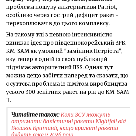
проблема пошуку альтернативи Patriot,
особливо через гострий дефіцит ракет-
перехоплювачів до цього комплексу.
На такому тлі з певною інтенсивністю
виникає ідея про південнокорейський ЗРК
KM-SAM як умовний "замінник Петріота",
яку тепер в одній із своїх публікацій
піднімає авторитетний IISS. Однак тут
можна дещо забігти наперед та сказати, що
є суттєва проблема із лімітом виробництва
усього 300 зенітних ракет на рік до KM-SAM
II.
Читайте також:
Коли ЗСУ можуть
отримати балістичні ракети Nightfall від
Великої Британії, якщо крилаті ракети
будуть вже у 2026 році