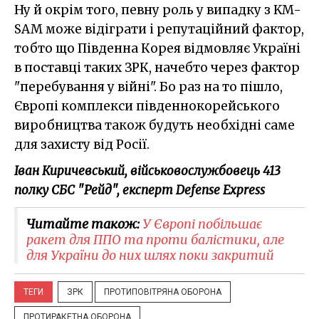
Ну й окрім того, певну роль у випадку з KM-
SAM може відіграти і репутаційний фактор,
тобто що Південна Корея відмовляє Україні
в поставці таких ЗРК, начебто через фактор
"перебування у війні". Бо раз на то пішло,
Європі комплекси південнокорейського
виробництва також будуть необхідні саме
для захисту від Росії.
Іван Киричевський, військовослужбовець 413
полку СБС "Рейд", експерт Defense Express
Читайте також:
У Європі побільшає
ракет для ППО та проти балістики, але
для України до них шлях поки закритий
ТЕГИ
ЗРК
ПРОТИПОВІТРЯНА ОБОРОНА
ПРОТИРАКЕТНА ОБОРОНА