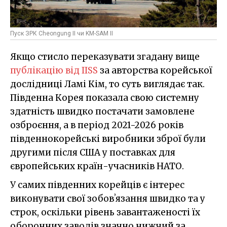
Пуск ЗРК Cheongung II чи KM-SAM II
Якщо стисло переказувати згадану вище
публікацію від IISS
за авторства корейської
дослідниці Ламі Кім, то суть виглядає так.
Південна Корея показала свою системну
здатність швидко постачати замовлене
озброєння, а в період 2021-2026 років
південнокорейські виробники зброї були
другими після США у поставках для
європейських країн-учасників НАТО.
У самих південних корейців є інтерес
виконувати свої зобовʼязання швидко та у
строк, оскільки рівень завантаженості їх
оборонних заводів значно нижчий за