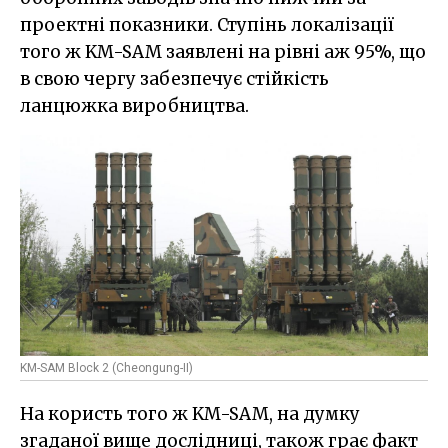
проектні показники. Ступінь локалізації
того ж KM-SAM заявлені на рівні аж 95%, що
в свою чергу забезпечує стійкість
ланцюжка виробництва.
KM-SAM Block 2 (Cheongung-II)
На користь того ж KM-SAM, на думку
згаданої вище дослідниці, також грає факт