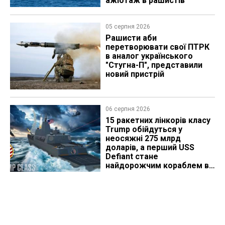
ажіотаж в рашистів
05 серпня 2026
Рашисти аби
перетворювати свої ПТРК
в аналог українського
"Стугна-П", представили
новий пристрій
06 серпня 2026
15 ракетних лінкорів класу
Trump обійдуться у
неосяжні 275 млрд
доларів, а перший USS
Defiant стане
найдорожчим кораблем в
історії