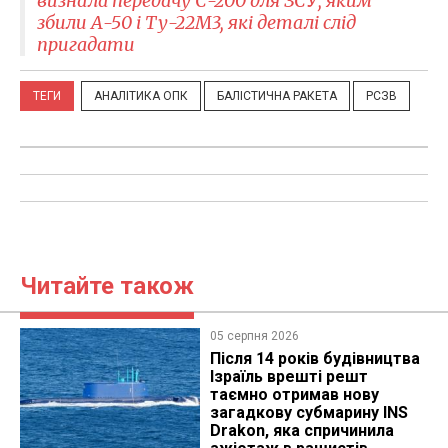
визнала передачу С-200 для ЗСУ, яким
збили А-50 і Ту-22М3, які деталі слід
пригадати
ТЕГИ
АНАЛІТИКА ОПК
БАЛІСТИЧНА РАКЕТА
РСЗВ
Читайте також
05 серпня 2026
Після 14 років будівництва
Ізраїль врешті решт
таємно отримав нову
загадкову субмарину INS
Drakon, яка спричинила