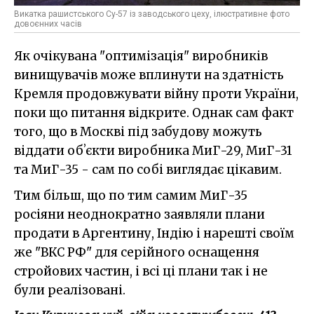
Викатка рашистського Су-57 із заводського цеху, ілюстративне фото
довоєнних часів
Як очікувана "оптимізація" виробників
винищувачів може вплинути на здатність
Кремля продовжувати війну проти України,
поки що питання відкрите. Однак сам факт
того, що в Москві під забудову можуть
віддати обʼєкти виробника МиГ-29, МиГ-31
та МиГ-35 - сам по собі виглядає цікавим.
Тим більш, що по тим самим МиГ-35
росіяни неоднократно заявляли плани
продати в Аргентину, Індію і нарешті своїм
же "ВКС РФ" для серійного оснащення
стройових частин, і всі ці плани так і не
були реалізовані.