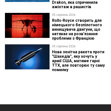
Drakon, яка спричинила
ажіотаж в рашистів
05 серпень 2026
Rolls-Royce створить для
німецького безпілотного
винищувача двигуни, що
натякає на розв'язання
проблеми з Францією
05 серпень 2026
Нова зенітна ракета проти
"Шахедів", яку хочуть у
армії США, матиме гарні
ТТХ, але повторює ту саму
помилку