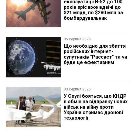
експлуатації B-52 до 100
років зріс вже вдвічі до
$21 млрд, по $280 млн за
бомбардувальник
05 серпня 2026
Що необхідно для збиття
російських інтернет-
супутників "Рассвет" та чи
буде це ефективним
03 серпня 2026
У Сеулі бояться, що КНДР
в обмін на відправку нових
військ на війну проти
України отримає дронові
технології