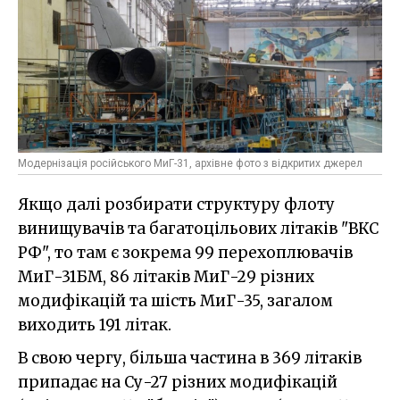
Модернізація російського МиГ-31, архівне фото з відкритих джерел
Якщо далі розбирати структуру флоту
винищувачів та багатоцільових літаків "ВКС
РФ", то там є зокрема 99 перехоплювачів
МиГ-31БМ, 86 літаків МиГ-29 різних
модифікацій та шість МиГ-35, загалом
виходить 191 літак.
В свою чергу, більша частина в 369 літаків
припадає на Су-27 різних модифікацій