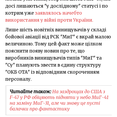
досі лишаються "у дослідному" статусі і по
котрим уже
заявлялось начебто
використання у війні проти України.
Лише шість новітніх винищувачів у складі
бойової авіації від РСК "МиГ" є вкрай малою
величиною. Тому цей факт може цілком
пояснити появу новин про те, що
виробників винищувачів типів "МиГ" та
"Су" планують звести в єдину структуру
"ОКБ ОТА" із відповідним скороченням
персоналу.
Читайте також:
На заздрощах до США з
F-47 у РФ обіцяють підняти у небо МиГ-41
на заміну МиГ-31, але чи знову це пусті
балачки про фантастику