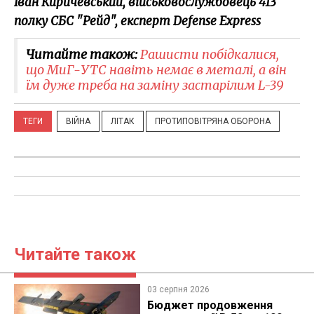
Іван Киричевський, військовослужбовець 413
полку СБС "Рейд", експерт Defense Express
Читайте також:
Рашисти побідкалися,
що МиГ-УТС навіть немає в металі, а він
їм дуже треба на заміну застарілим L-39
ТЕГИ
ВІЙНА
ЛІТАК
ПРОТИПОВІТРЯНА ОБОРОНА
Читайте також
03 серпня 2026
Бюджет продовження