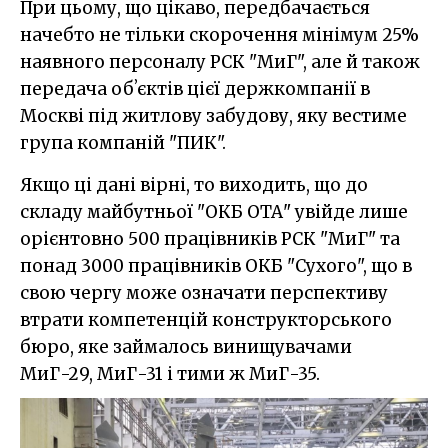
При цьому, що цікаво, передбачається
начебто не тільки скорочення мінімум 25%
наявного персоналу РСК "МиГ", але й також
передача обʼєктів цієї держкомпанії в
Москві під житлову забудову, яку вестиме
група компаній "ПИК".
Якщо ці дані вірні, то виходить, що до
складу майбутньої "ОКБ ОТА" увійде лише
орієнтовно 500 працівників РСК "МиГ" та
понад 3000 працівників ОКБ "Сухого", що в
свою чергу може означати перспективу
втрати компетенцій конструкторського
бюро, яке займалось винищувачами
МиГ-29, МиГ-31 і тими ж МиГ-35.