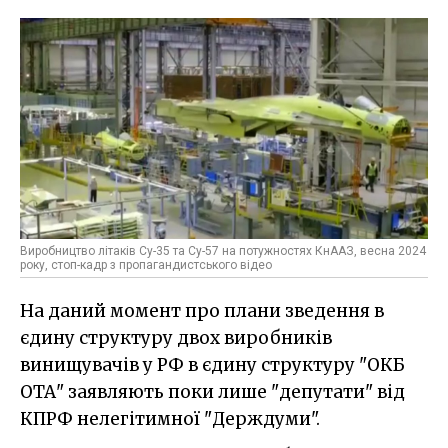
Виробництво літаків Су-35 та Су-57 на потужностях КнААЗ, весна 2024
року, стоп-кадр з пропагандистського відео
На даний момент про плани зведення в
єдину структуру двох виробників
винищувачів у РФ в єдину структуру "ОКБ
ОТА" заявляють поки лише "депутати" від
КПРФ нелегітимної "Держдуми".