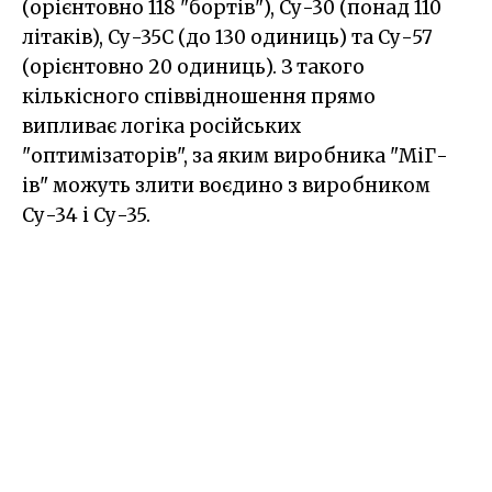
(орієнтовно 118 "бортів"), Су-30 (понад 110
літаків), Су-35С (до 130 одиниць) та Су-57
(орієнтовно 20 одиниць). З такого
кількісного співвідношення прямо
випливає логіка російських
"оптимізаторів", за яким виробника "МіГ-
ів" можуть злити воєдино з виробником
Су-34 і Су-35.