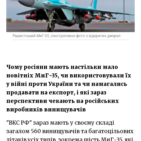
Рашистський МиГ-35, ілюстративне фото з відкритих джерел
Чому росіяни мають настільки мало
новітніх МиГ-35, чи використовували їх
у війні проти України та чи намагались
продавати на експорт, і які зараз
перспективи чекають на російських
виробників винищувачів
"ВКС РФ" зараз мають у своєму складі
загалом 560 винищувачів та багатоцільових
літаків усіх типів, зокрема шість МиГ-35, які