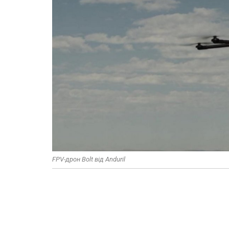
FPV-дрон Bolt від Anduril