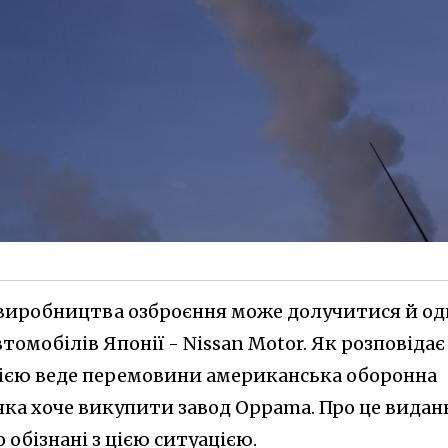
о виробництва озброєння може долучитися й о
томобілів Японії - Nissan Motor. Як розповідає
нією веде перемовини американська оборонна
 яка хоче викупити завод Oppama. Про це видан
обізнані з цією ситуацією.