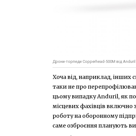
Дрони-торпеди Copperhead-500M від Anduril 
Хоча від, наприклад, інших с
таки не про перепрофілюванн
цьому випадку Anduril, як 
місцевих фахівців включно 
роботу на оборонному підпри
саме озброєння планують виг