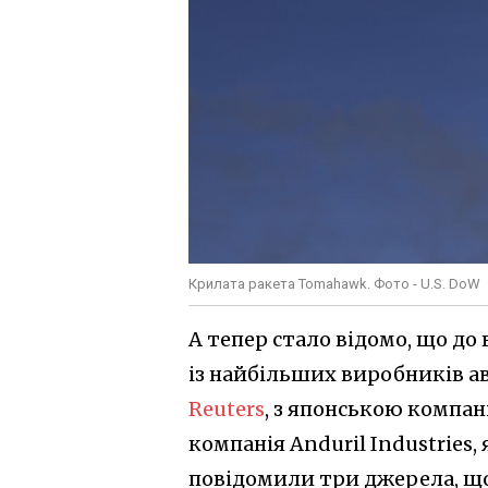
Крилата ракета Tomahawk. Фото - U.S. DoW
А тепер стало відомо, що д
із найбільших виробників ав
Reuters
, з японською компа
компанія Anduril Industries,
повідомили три джерела, що 