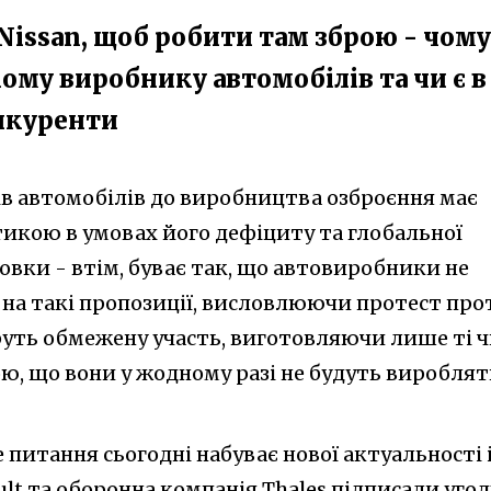
 Nissan, щоб робити там зброю - чому
ому виробнику автомобілів та чи є в
нкуренти
в автомобілів до виробництва озброєння має
икою в умовах його дефіциту та глобальної
овки - втім, буває так, що автовиробники не
 на такі пропозиції, висловлюючи протест про
руть обмежену участь, виготовляючи лише ті 
ю, що вони у жодному разі не будуть виробля
 питання сьогодні набуває нової актуальності і
t та оборонна компанія Thales підписали угод