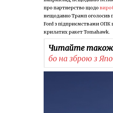
про партнерство щодо
вироб
нещодавно Трамп оголосив п
Ford з підприємствами ОПК 
крилатих ракет Tomahawk.
Читайте також
бо на зброю з Яп