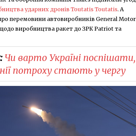
ництва ударних дронів Toutatis
Toutatis
. А
ро перемовини автовиробників General Motors
щодо виробництва ракет до ЗРК Patriot та
:
Чи варто Україні поспішати,
онії потроху стають у чергу