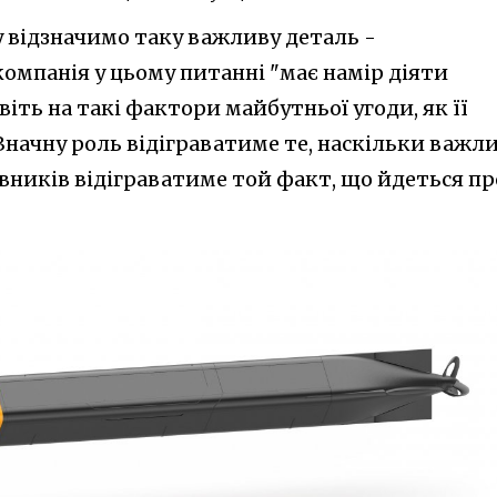
зу відзначимо таку важливу деталь -
компанія у цьому питанні "має намір діяти
іть на такі фактори майбутньої угоди, як її
 Значну роль відіграватиме те, наскільки важл
цівників відіграватиме той факт, що йдеться пр