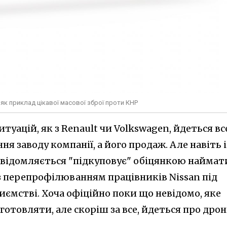
як приклад цікавої масової зброї проти КНР
итуацій, як з Renault чи Volkswagen, йдеться вс
я заводу компанії, а його продаж. Але навіть і
повідомляється "підкуповує" обіцянкою наймат
з перепрофілюванням працівників Nissan під
ємстві. Хоча офіційно поки що невідомо, яке
отовляти, але скоріш за все, йдеться про дрон