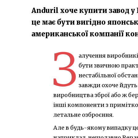
Anduril хоче купити завод у
це має бути вигідно японськ
американської компанії ко
З
алучення виробникі
бути звичною практ
нестабільної обстан
завжди охоче йдуть
виробництва зброї або ж бе
інші компоненти з примітко
летальне озброєння.
Але в будь-якому випадку це
наприклад, нещодавно Renaul