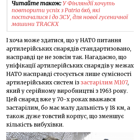
Читайте також:
У Фінляндії хочуть
повторити успіх з Patria 6x6, які
постачалися і до ЗСУ, для нової гусеничної
машини TRACKX
І хоча може здатися, що у НАТО питання
артилерійських снарядів стандартизовано,
насправді це не зовсім так. Нагадаємо, що
уніфікації артилерійських снарядів у межах
НАТО насправді стосується лише сумісності
артилерійських систем із
застарілим M107
,
який у серійному виробництві з 1963 року.
Цей снаряд вже у 70-х роках вважався
застарілим, бо має малу дальність у 18 км, а
також дуже товстий корпус, що зменшує
кількість вибухівки.