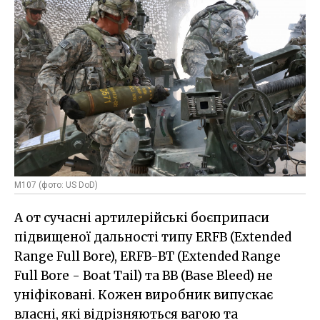
M107 (фото: US DoD)
А от сучасні артилерійські боєприпаси
підвищеної дальності типу ERFB (Extended
Range Full Bore), ERFB-BT (Extended Range
Full Bore - Boat Tail) та BB (Base Bleed) не
уніфіковані. Кожен виробник випускає
власні, які відрізняються вагою та