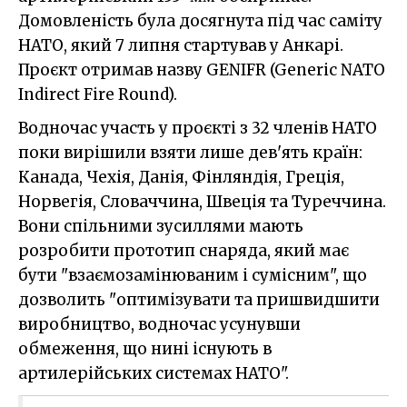
Домовленість була досягнута під час саміту
НАТО, який 7 липня стартував у Анкарі.
Проєкт отримав назву GENIFR (Generic NATO
Indirect Fire Round).
Водночас участь у проєкті з 32 членів НАТО
поки вирішили взяти лише дев'ять країн:
Канада, Чехія, Данія, Фінляндія, Греція,
Норвегія, Словаччина, Швеція та Туреччина.
Вони спільними зусиллями мають
розробити прототип снаряда, який має
бути "взаємозамінюваним і сумісним", що
дозволить "оптимізувати та пришвидшити
виробництво, водночас усунувши
обмеження, що нині існують в
артилерійських системах НАТО".