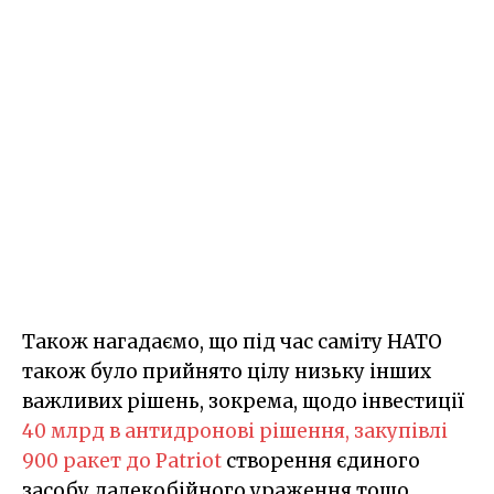
Також нагадаємо, що під час саміту НАТО
також було прийнято цілу низьку інших
важливих рішень, зокрема, щодо інвестиції
40 млрд в антидронові рішення, закупівлі
900 ракет до Patriot
створення єдиного
засобу далекобійного ураження тощо.