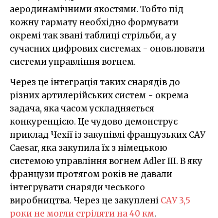
аеродинамічними якостями. Тобто під
кожну гармату необхідно формувати
окремі так звані таблиці стрільби, а у
сучасних цифрових системах - оновлювати
системи управління вогнем.
Через це інтеграція таких снарядів до
різних артилерійських систем - окрема
задача, яка часом ускладняється
конкуренцією. Це чудово демонструє
приклад Чехії із закупівлі французьких САУ
Caesar, яка закупила їх з німецькою
системою управління вогнем Adler III. В яку
французи протягом років не давали
інтегрувати снаряди чеського
виробництва. Через це закуплені
САУ 3,5
роки не могли стріляти на 40 км
.