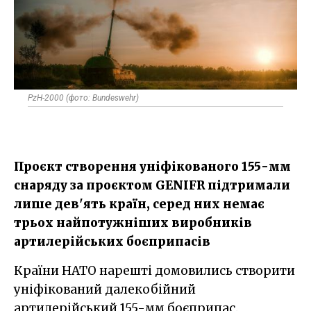
PzH-2000 (фото: Bundeswehr)
Проєкт створення уніфікованого 155-мм
снаряду за проєктом GENIFR підтримали
лише дев'ять країн, серед них немає
трьох найпотужніших виробників
артилерійських боєприпасів
Країни НАТО нарешті домовились створити
уніфікований далекобійний
артилерійський 155-мм боєприпас.