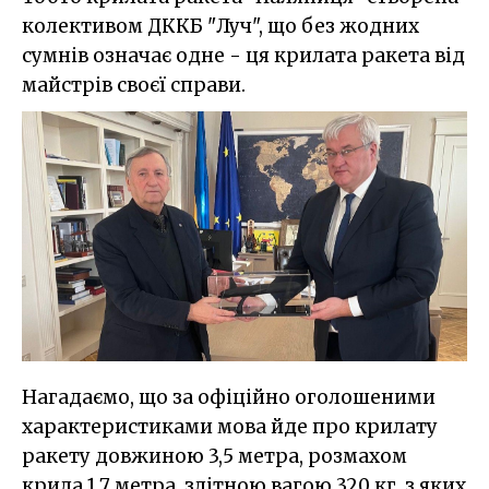
колективом ДККБ "Луч", що без жодних
сумнів означає одне - ця крилата ракета від
майстрів своєї справи.
Нагадаємо, що за офіційно оголошеними
характеристиками мова йде про крилату
ракету довжиною 3,5 метра, розмахом
крила 1,7 метра, злітною вагою 320 кг, з яких