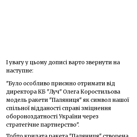
І увагу у цьому дописі варто звернути на
наступне:
"Було особливо приємно отримати від
директора КБ "Луч" Олега Коростильова
модель ракети "Паляниця" як символ нашої
спільної відданості справі зміцнення
обороноздатності України через
стратегічне партнерство".
Тобто крилата ракета "Паляниця" створена