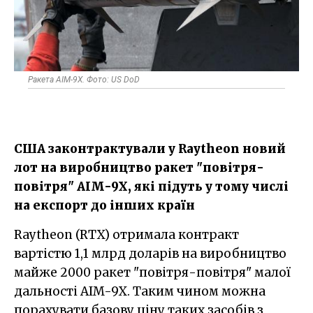
Ракета AIM-9X. Фото: US DoD
США законтрактували у Raytheon новий
лот на виробництво ракет "повітря-
повітря" AIM-9X, які підуть у тому числі
на експорт до інших країн
Raytheon (RTX) отримала контракт
вартістю 1,1 млрд доларів на виробництво
майже 2000 ракет "повітря-повітря" малої
дальності AIM-9X. Таким чином можна
порахувати базову ціну таких засобів з