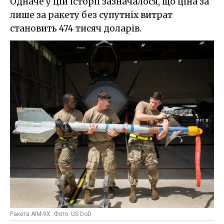
Одначе у цій історії зазначалося, що ціна за
лише за ракету без супутніх витрат
становить 474 тисяч доларів.
Ракета AIM-9X. Фото: US DoD