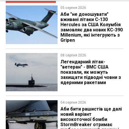
05 серпня 2026
Аби "не доношувати"
вживані літаки C-130
Hercules за США Колумбія
замовляє два нових KC-390
Millenium, які інтегрують з
Gripen
08 серпня 2026
Легендарний літак-
"ветеран" - ВМС США
показали, як можуть
захищати підводні човни з
ядерними ракетами
04 серпня 2026
Аби бити рашистів ще далі
новий варіант
високоточної бомби
StormBreaker отримає