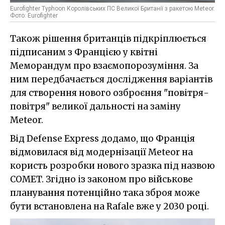
Eurofighter Typhoon Королівських ПС Великої Британії з ракетою Meteor.
Фото: Eurofighter
Також рішення британців підкріплюється
підписаним з Францією у квітні
Меморандум про взаємопорозуміння. За
ним передбачається дослідження варіантів
для створення нового озброєння "повітря-
повітря" великої дальності на заміну
Meteor.
Від Defense Express додамо, що Франція
відмовилася від модернізації Meteor на
користь розробки нового зразка під назвою
COMET. Згідно із законом про військове
планування потенційно така зброя може
бути встановлена на Rafale вже у 2030 році.