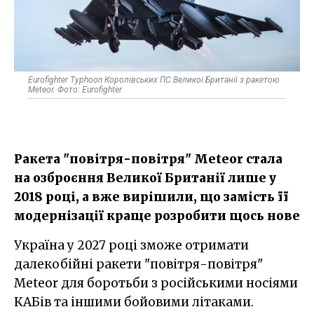
Eurofighter Typhoon Королівських ПС Великої Британії з ракетою
Meteor. Фото: Eurofighter
Ракета "повітря-повітря" Meteor стала
на озброєння Великої Британії лише у
2018 році, а вже вирішили, що замість її
модернізації краще розробити щось нове
Україна у 2027 році зможе отримати
далекобійні ракети "повітря-повітря"
Meteor для боротьби з російськими носіями
КАБів та іншими бойовими літаками.