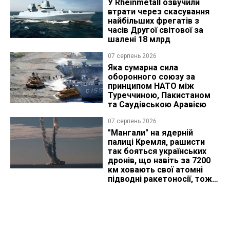
У Rheinmetall озвучили
втрати через скасування
найбільших фрегатів з
часів Другої світової за
шалені 18 млрд
07 серпень 2026
Яка сумарна сила
оборонного союзу за
принципом НАТО між
Туреччиною, Пакистаном
та Саудівською Аравією
07 серпень 2026
"Мангали" на ядерній
палиці Кремля, рашисти
так бояться українських
дронів, що навіть за 7200
км ховають свої атомні
підводні ракетоносії, тож
що видно з космосу