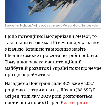
Eurofighter Typhoon Люфтваффе з ракетою Meteor. Фото: Bundeswehr
Щодо потенційної модернізації Meteor, то
такі плани все ще має Німеччина, яка разом
з Італією, Іспанією та можливо навіть
Швецією зможе провести потрібні роботи.
Тому поки ракета має потенційний
майбутній розвиток і Україні поки що немає
про що перейматися.
Нагадаємо Повітряні сили ЗСУ вже у 2027
році мають отримати від Швеції JAS 39C/D
Gripen, тоді як у 2029 році розпочнеться
постачання нових Gripen E
за твердим