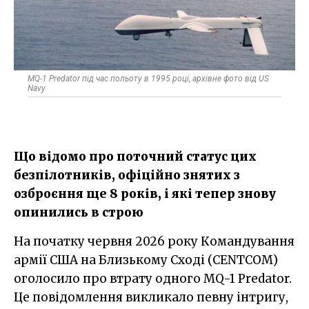
MQ-1 Predator під час польоту в 1995 році, архівне фото від US
Navy
Що відомо про поточний статус цих
безпілотників, офіційно знятих з
озброєння ще 8 років, і які тепер знову
опинились в строю
На початку червня 2026 року Командування
армії США на Близькому Сході (CENTCOM)
оголосило про втрату одного MQ-1 Predator.
Це повідомлення викликало певну інтригу,