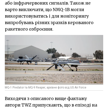
або інфрачервоних сигналів. Також не
варто виключати, що NMQ-1B могли
використовуватись і для моніторингу
випробувань різних зразків керованого
ракетного озброєння.
MQ-1 Predator та MQ-9 Reaper, архівне фото від US Air Force
Виходячи з описаного вище фактажу
автори TWZ припускають, що в епізоді на