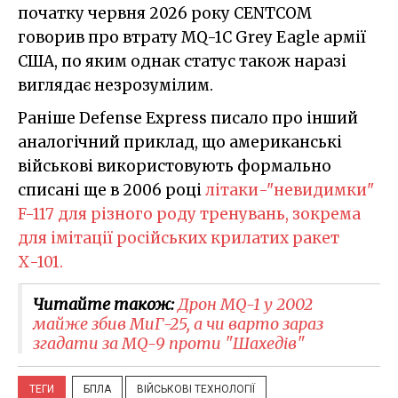
початку червня 2026 року CENTCOM
говорив про втрату MQ-1C Grey Eagle армії
США, по яким однак статус також наразі
виглядає незрозумілим.
Раніше Defense Express писало про інший
аналогічний приклад, що американські
військові використовують формально
списані ще в 2006 році
літаки-"невидимки"
F-117 для різного роду тренувань, зокрема
для імітації російських крилатих ракет
Х-101.
Читайте також:
Дрон MQ-1 у 2002
майже збив МиГ-25, а чи варто зараз
згадати за MQ-9 проти "Шахедів"
ТЕГИ
БПЛА
ВІЙСЬКОВІ ТЕХНОЛОГІЇ