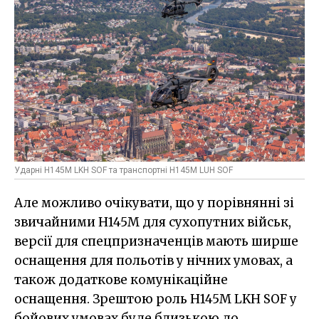
Ударні H145M LKH SOF та транспортні H145M LUH SOF
Але можливо очікувати, що у порівнянні зі
звичайними H145M для сухопутних військ,
версії для спецпризначенців мають ширше
оснащення для польотів у нічних умовах, а
також додаткове комунікаційне
оснащення. Зрештою роль H145M LKH SOF у
бойових умовах буде близькою до