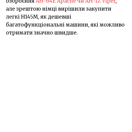
озброєння
AH-64E Apache чи AH-1Z Viper
,
але зрештою німці вирішили закупити
легкі H145M, як дешевші
багатофункціональні машини, які можливо
отримати значно швидше.