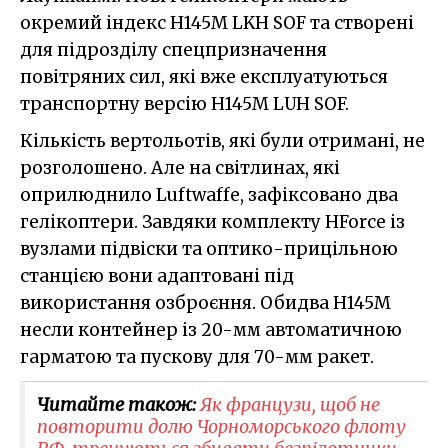
окремий індекс H145M LKH SOF та створені
для підрозділу спецпризначення
повітряних сил, які вже експлуатуються
транспортну версію H145M LUH SOF.
Кількість вертольотів, які були отримані, не
розголошено. Але на світлинах, які
оприлюднило Luftwaffe, зафіксовано два
гелікоптери. Завдяки комплекту HForce із
вузлами підвіски та оптико-прицільною
станцією вони адаптовані під
використання озброєння. Обидва H145M
несли контейнер із 20-мм автоматичною
гарматою та пускову для 70-мм ракет.
Читайте також:
Як французи, щоб не
повторити долю Чорноморського флоту