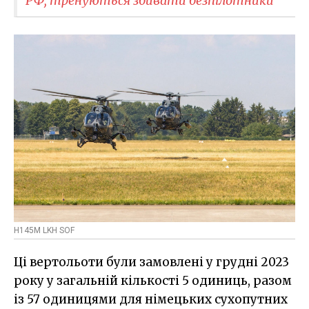
РФ, тренуються збивати безпілотники
H145M LKH SOF
Ці вертольоти були замовлені у грудні 2023
року у загальній кількості 5 одиниць, разом
із 57 одиницями для німецьких сухопутних