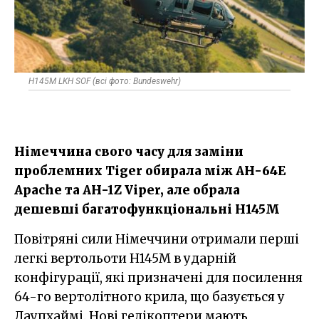
H145M LKH SOF (всі фото: Bundeswehr)
Німеччина свого часу для заміни
проблемних Tiger обирала між AH-64E
Apache та AH-1Z Viper, але обрала
дешевші багатофункціональні H145M
Повітряні сили Німеччини отримали перші
легкі вертольоти H145M в ударній
конфігурації, які призначені для посилення
64-го вертолітного крила, що базується у
Лаупхаймі. Нові гелікоптери мають