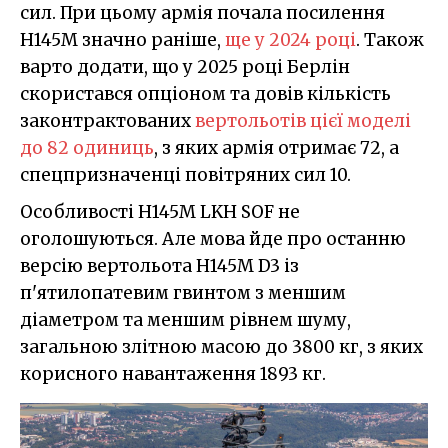
сил. При цьому армія почала посилення
H145M значно раніше,
ще у 2024 році
. Також
варто додати, що у 2025 році Берлін
скористався опціоном та довів кількість
законтрактованих
вертольотів цієї моделі
до 82 одиниць
, з яких армія отримає 72, а
спецпризначенці повітряних сил 10.
Особливості H145M LKH SOF не
оголошуються. Але мова йде про останню
версію вертольота H145M D3 із
п'ятилопатевим гвинтом з меншим
діаметром та меншим рівнем шуму,
загальною злітною масою до 3800 кг, з яких
корисного навантаження 1893 кг.