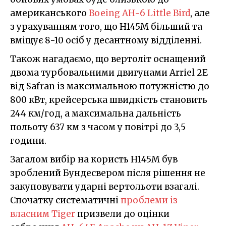
американського
Boeing AH-6 Little Bird
, але
з урахуванням того, що H145M більший та
вміщує 8-10 осіб у десантному відділенні.
Також нагадаємо, що вертоліт оснащений
двома турбовальними двигунами Arriel 2E
від Safran із максимальною потужністю до
800 кВт, крейсерська швидкість становить
244 км/год, а максимальна дальність
польоту 637 км з часом у повітрі до 3,5
години.
Загалом вибір на користь H145M був
зроблений Бундесвером після рішення не
закуповувати ударні вертольоти взагалі.
Спочатку систематичні
проблеми із
власним Tiger
призвели до оцінки