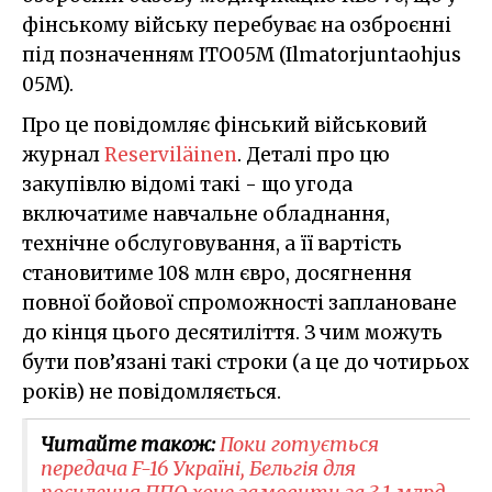
фінському війську перебуває на озброєнні
під позначенням ITO05M (Ilmatorjuntaohjus
05M).
Про це повідомляє фінський військовий
журнал
Reserviläinen
. Деталі про цю
закупівлю відомі такі - що угода
включатиме навчальне обладнання,
технічне обслуговування, а її вартість
становитиме 108 млн євро, досягнення
повної бойової спроможності заплановане
до кінця цього десятиліття. З чим можуть
бути пов’язані такі строки (а це до чотирьох
років) не повідомляється.
Читайте також:
Поки готується
передача F-16 Україні, Бельгія для