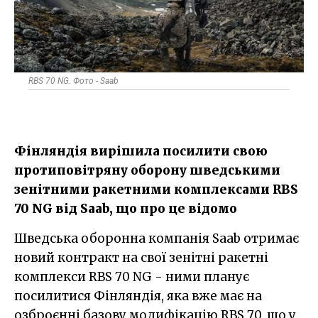
RBS 70 NG. Фото - Saab
Фінляндія вирішила посилити свою
протиповітряну оборону шведськими
зенітними ракетними комплексами RBS
70 NG від Saab, що про це відомо
Шведська оборонна компанія Saab отримає
новий контракт на свої зенітні ракетні
комплекси RBS 70 NG - ними планує
посилитися Фінляндія, яка вже має на
озброєнні базову модифікацію RBS 70, що у