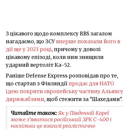
З цікавого щодо комплексу RBS загалом
нагадаємо, що ЗСУ
вперше показали його в
дії ще у 2023 році
, причому у доволі
цікавому епізоді, коли ним знищили
ударний вертоліт Ка-52.
Раніше Defense Express розповідав про те,
що стартап з Фінляндії
продає для НАТО
ідею покрити європейську частину Альянсу
дирижаблями
, щоб стежити за "Шахедами".
Читайте також:
Як у Південній Кореї
може з’явитися російський ЗРК С-400 і
наскільки це взагалі реалістично