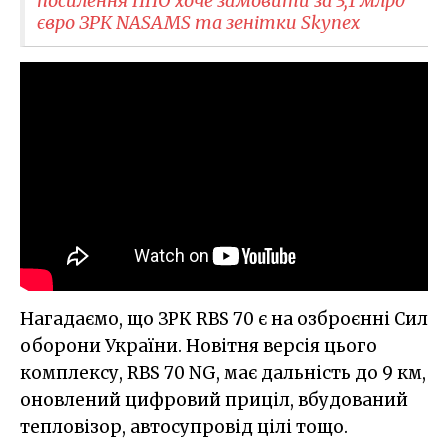
посилення ППО хоче замовити за 3,1 млрд
євро ЗРК NASAMS та зенітки Skynex
Нагадаємо, що ЗРК RBS 70 є на озброєнні Сил
оборони України. Новітня версія цього
комплексу, RBS 70 NG, має дальність до 9 км,
оновлений цифровий приціл, вбудований
тепловізор, автосупровід цілі тощо.