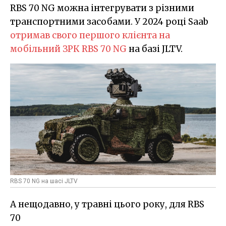
RBS 70 NG можна інтегрувати з різними
транспортними засобами. У 2024 році Saab
отримав свого першого клієнта на
мобільний ЗРК RBS 70 NG
на базі JLTV.
RBS 70 NG на шасі JLTV
А нещодавно, у травні цього року, для RBS
70