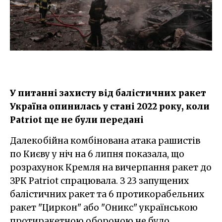
У питанні захисту від балістичних ракет
Україна опинилась у стані 2022 року, коли
Patriot ще не були передані
Далекобійна комбінована атака рашистів
по Києву у ніч на 6 липня показала, що
розрахунок Кремля на вичерпання ракет до
ЗРК Patriot спрацювала. З 23 запущених
балістичних ракет та 6 протикорабельних
ракет "Циркон" або "Оникс" українською
протиракетною обороною не було