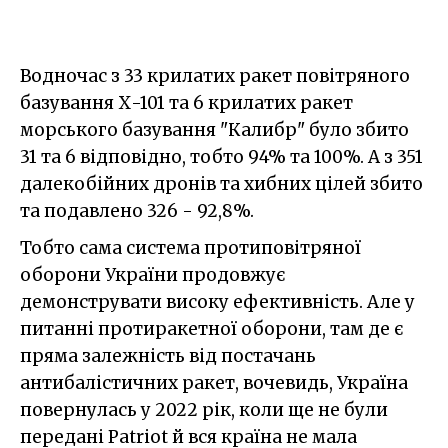
Водночас з 33 крилатих ракет повітряного
базування Х-101 та 6 крилатих ракет
морського базування "Калибр" було збито
31 та 6 відповідно, тобто 94% та 100%. А з 351
далекобійних дронів та хибних цілей збито
та подавлено 326 - 92,8%.
Тобто сама система протиповітряної
оборони України продовжує
демонструвати високу ефективність. Але у
питанні протиракетної оборони, там де є
пряма залежність від постачань
антибалістичних ракет, вочевидь, Україна
повернулась у 2022 рік, коли ще не були
передані Patriot й вся країна не мала