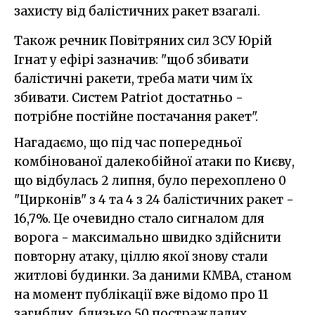
захисту від балістичних ракет взагалі.
Також речник Повітряних сил ЗСУ Юрій
Ігнат у ефірі зазначив: "щоб збивати
балістичні ракети, треба мати чим їх
збивати. Систем Patriot достатньо -
потрібне постійне постачання ракет".
Нагадаємо, що під час попередньої
комбінованої далекобійної атаки по Києву,
що відбулась 2 липня, було перехоплено 0
"Цирконів" з 4 та 4 з 24 балістичних ракет -
16,7%. Це очевидно стало сигналом для
ворога - максимально швидко здійснити
повторну атаку, ціллю якої знову стали
житлові будинки. За даними КМВА, станом
на момент публікації вже відомо про 11
загиблих, близько 50 постраждалих.