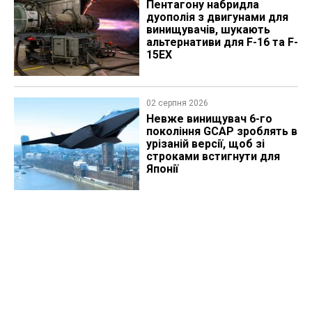
Пентагону набридла
дуополія з двигунами для
винищувачів, шукають
альтернативи для F-16 та F-
15EX
02 серпня 2026
Невже винищувач 6-го
покоління GCAP зроблять в
урізаній версії, щоб зі
строками встигнути для
Японії