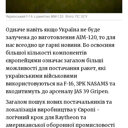
Український F-16 з ракетою AIM-120. Фото: ПС ЗСУ
Одначе навіть якщо Україна не буде
залучена до виготовлення AIM-120, то для
нас всеодно це гарні новини. Бо освоєння
більшої кількості компонентів
європейцями означає загалом більші
можливості для постачання ракет, які
українськими військовими
використовуються на F-16, ЗРК NASAMS та
входитимуть до арсеналу JAS 39 Gripen.
Загалом пошук нових постачальників та
локалізація виробництва у Європі -
логічний крок для Raytheon та
американської оборонної промисловості