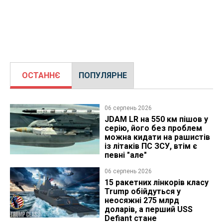
ОСТАННЄ
ПОПУЛЯРНЕ
06 серпень 2026
JDAM LR на 550 км пішов у
серію, його без проблем
можна кидати на рашистів
із літаків ПС ЗСУ, втім є
певні "але"
06 серпень 2026
15 ракетних лінкорів класу
Trump обійдуться у
неосяжні 275 млрд
доларів, а перший USS
Defiant стане