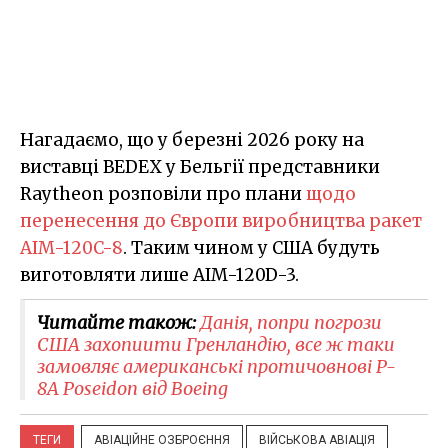
Нагадаємо, що у березні 2026 року на
виставці BEDEX у Бельгії представники
Raytheon розповіли про плани
щодо
перенесення до Європи виробництва ракет
AIM-120C-8
. Таким чином у США будуть
виготовляти лише AIM-120D-3.
Читайте також:
Данія, попри погрози
США захопиити Гренландію, все ж таки
замовляє американські протичовнові ​P-
8A Poseidon від Boeing
ТЕГИ
АВІАЦІЙНЕ ОЗБРОЄННЯ
ВІЙСЬКОВА АВІАЦІЯ