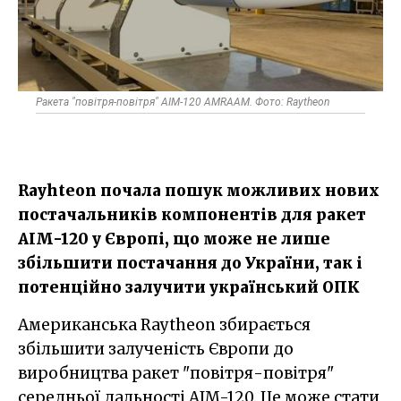
Ракета "повітря-повітря" AIM-120 AMRAAM. Фото: Raytheon
Rayhteon почала пошук можливих нових
постачальників компонентів для ракет
AIM-120 у Європі, що може не лише
збільшити постачання до України, так і
потенційно залучити український ОПК
Американська Raytheon збирається
збільшити залученість Європи до
виробництва ракет "повітря-повітря"
середньої дальності AIM-120. Це може стати