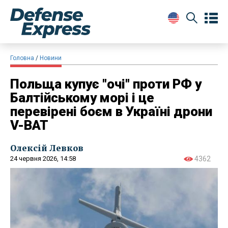
Головна
Новини
Польща купує "очі" проти РФ у
Балтійському морі і це
перевірені боєм в Україні дрони
V-BAT
Олексій Левков
24 червня 2026, 14:58
4362