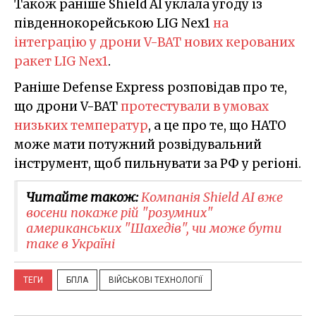
Також раніше Shield AI уклала угоду із
південнокорейською LIG Nex1
на
інтеграцію у дрони V-BAT нових керованих
ракет LIG Nex1
.
Раніше Defense Express розповідав про те,
що дрони V-BAT
протестували в умовах
низьких температур
, а це про те, що НАТО
може мати потужний розвідувальний
інструмент, щоб пильнувати за РФ у регіоні.
Читайте також:
Компанія Shield AI вже
восени покаже рій "розумних"
американських "Шахедів", чи може бути
таке в Україні
ТЕГИ
БПЛА
ВІЙСЬКОВІ ТЕХНОЛОГІЇ