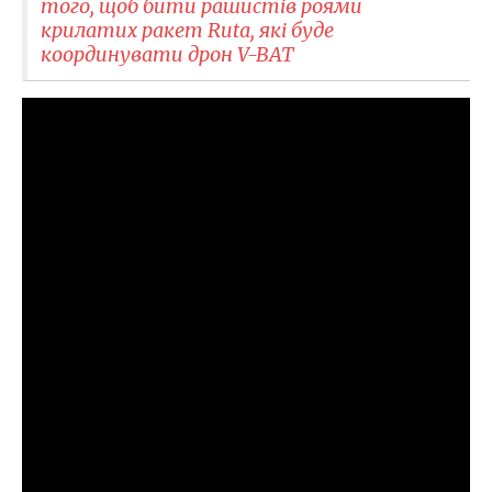
того, щоб бити рашистів роями
крилатих ракет Ruta, які буде
координувати дрон V-BAT