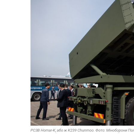
РСЗВ Homar-K, або ж K239 Chunmoo. Фото: Міноборони По