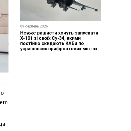
09 серпень 2026
Невже рашисти хочуть запускати
Х-101 зі своїх Су-34, якими
постійно скидають КАБи по
українських прифронтових містах
во
tem
ща