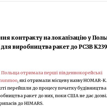
ння контракту на локалізацію у Пол
для виробництва ракет до РСЗВ K23
і
Польща отримала перші південнокорейські
Chunmoo
, які отримали місцеву назву HOMAR-K.
шті перейшли до процесу початку будівництва
робництва ракет до них, поки США не дає дозві
рипасів до HIMARS.