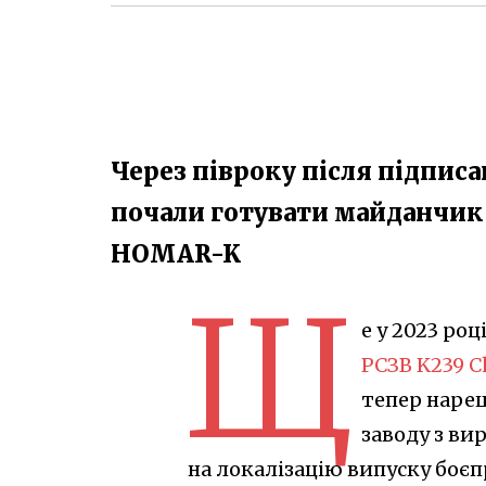
Через півроку після підписа
почали готувати майданчик 
HOMAR-K
Щ
е у 2023 роц
РСЗВ K239 
тепер наре
заводу з ви
на локалізацію випуску боєп