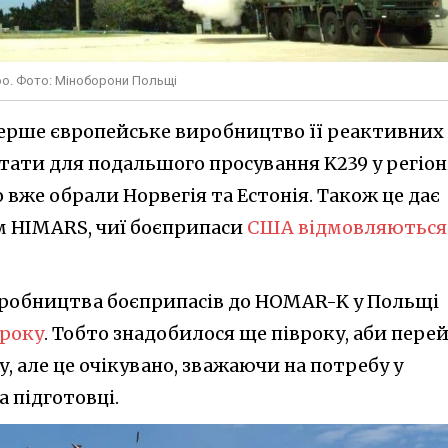
oo. Фото: Міноборони Польщі
ерше європейське виробництво її реактивних
ати для подальшого просування K239 у регіоні
 вже обрали Норвегія та Естонія. Також це дає
м HIMARS, чиї боєприпаси
США відмовляються
иробництва боєприпасів до HOMAR-K у Польщі
 року
. Тобто знадобилося ще півроку, аби пере
у, але це очікувано, зважаючи на потребу у
 підготовці.