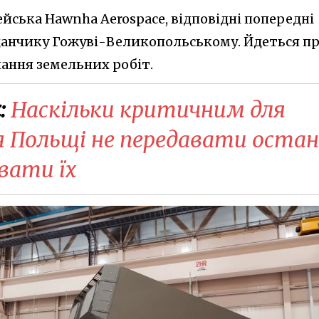
йська Hawnha Aerospace, відповідні попередні
данчику Гожуві-Великопольському. Йдеться п
нання земельних робіт.
:
Наскільки критичним для
я Польщі не передавати остан
увати їх