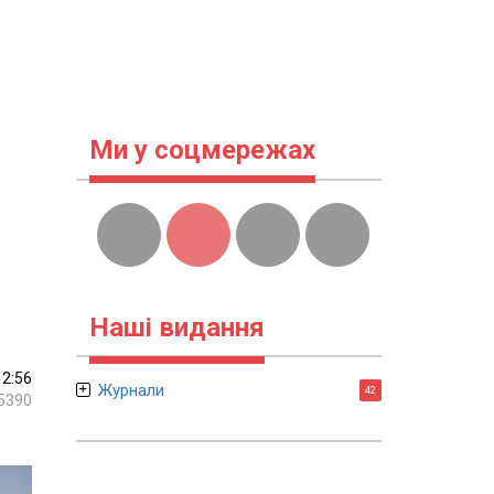
Ми у соцмережах
Наші видання
12:56
Журнали
42
5390