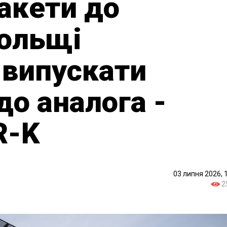
акети до
Польщі
 випускати
до аналога -
R-K
03 липня 2026, 
2