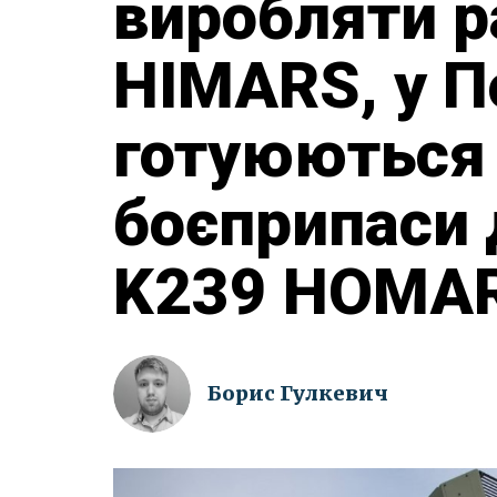
виробляти р
HIMARS, у 
готуюються
боєприпаси 
K239 HOMA
Борис Гулкевич