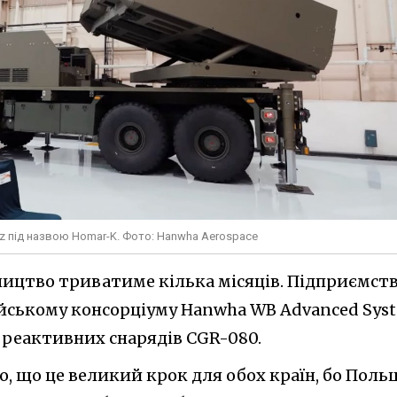
z під назвою Homar-K. Фото: Hanwha Aerospace
вництво триватиме кілька місяців. Підприємст
ському консорціуму Hanwha WB Advanced Sys
реактивних снарядів CGR-080.
мо, що це великий крок для обох країн, бо Поль