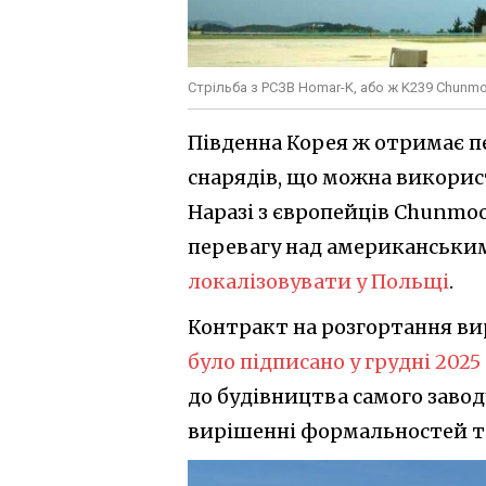
Стрільба з РСЗВ Homar-K, або ж K239 Chunm
Південна Корея ж отримає п
снарядів, що можна використ
Наразі з європейців Chunmoo
перевагу над американськи
локалізовувати у Польщі
.
Контракт на розгортання в
було підписано у грудні 2025
до будівництва самого завод
вирішенні формальностей та