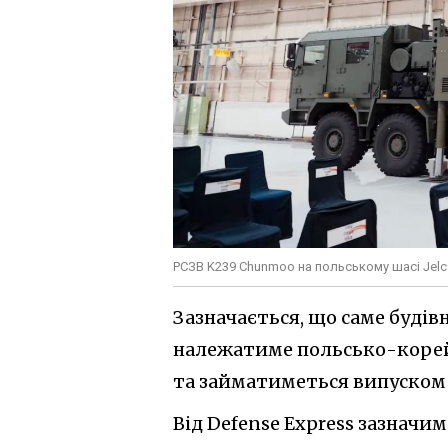
РСЗВ K239 Chunmoo на польському шасі Jelc
Зазначається, що саме буді
належатиме польсько-корей
та займатиметься випуском 
Від Defense Express зазначи