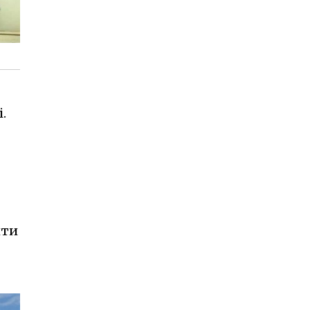
.
йти