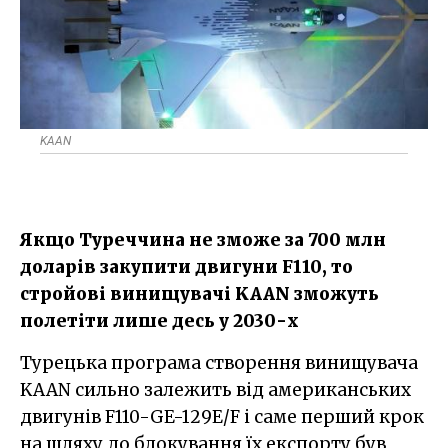
KAAN
Якщо Туреччина не зможе за 700 млн
доларів закупити двигуни F110, то
стройові винищувачі KAAN зможуть
полетіти лише десь у 2030-х
Турецька програма створення винищувача
KAAN сильно залежить від американських
двигунів F110-GE-129E/F і саме перший крок
на шляху до блокування їх експорту був