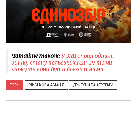
Читайте також:
У ЗМІ оприлюднили
оцінку стану польських МіГ-29 та чи
можуть вони бути боєздатними
ТЕГИ
ВІЙСЬКОВА АВІАЦІЯ
ДВИГУНИ ТА АГРЕГАТИ