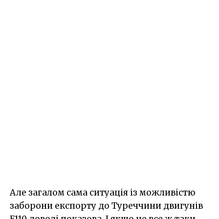
Але загалом сама ситуація із можливістю
заборони експорту до Туреччини двигунів
F110 доволі показова. І якщо це все ж таки