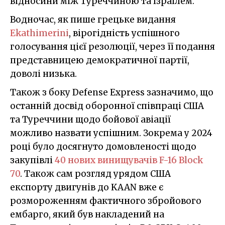
відносини між Туреччиною та Ізраїлем.
Водночас, як пише грецьке видання
Ekathimerini
, вірогідність успішного
голосування цієї резолюції, через її подання
представницею демократичної партії,
доволі низька.
Також з боку Defense Express зазначимо, що
останній досвід оборонної співпраці США
та Туреччини щодо бойової авіації
можливо назвати успішним. Зокрема у 2024
році було досягнуто домовленості щодо
закупівлі
40 нових винищувачів F-16 Block
70
. Також сам розгляд урядом США
експорту двигунів до KAAN вже є
розмороженням фактичного збройового
ембарго, який був накладений на