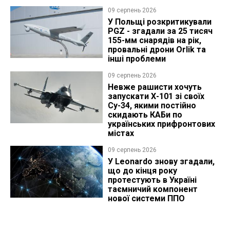
09 серпень 2026
У Польщі розкритикували
PGZ - згадали за 25 тисяч
155-мм снарядів на рік,
провальні дрони Orlik та
інші проблеми
09 серпень 2026
Невже рашисти хочуть
запускати Х-101 зі своїх
Су-34, якими постійно
скидають КАБи по
українських прифронтових
містах
09 серпень 2026
У Leonardo знову згадали,
що до кінця року
протестують в Україні
таємничий компонент
нової системи ППО