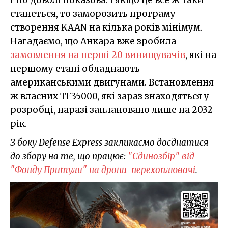
станеться, то заморозить програму
створення KAAN на кілька років мінімум.
Нагадаємо, що Анкара вже зробила
замовлення на перші 20 винищувачів
, які на
першому етапі обладнають
американськими двигунами. Встановлення
ж власних TF35000, які зараз знаходяться у
розробці, наразі заплановано лише на 2032
рік.
З боку Defense Express закликаємо доєднатися
до збору на те, що працює:
"Єдинозбір" від
"Фонду Притули" на дрони-перехоплювачі
.