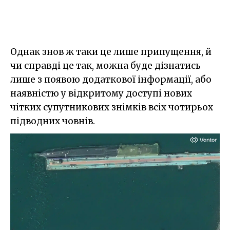
Однак знов ж таки це лише припущення, й
чи справді це так, можна буде дізнатись
лише з появою додаткової інформації, або
наявністю у відкритому доступі нових
чітких супутникових знімків всіх чотирьох
підводних човнів.