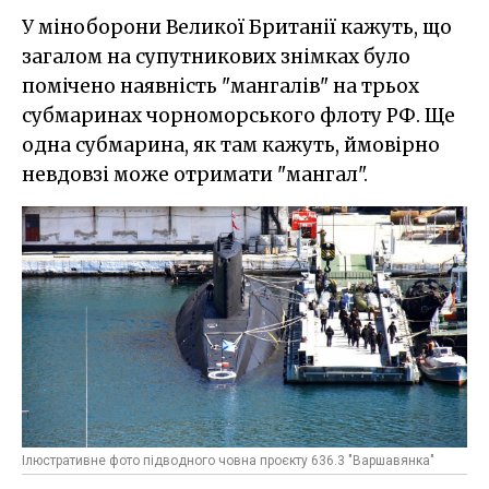
У міноборони Великої Британії кажуть, що
загалом на супутникових знімках було
помічено наявність "мангалів" на трьох
субмаринах чорноморського флоту РФ. Ще
одна субмарина, як там кажуть, ймовірно
невдовзі може отримати "мангал".
Ілюстративне фото підводного човна проєкту 636.3 "Варшавянка"