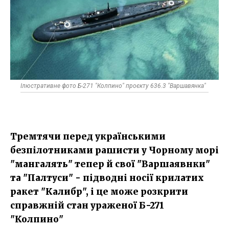
Ілюстративне фото Б-271 "Колпино" проєкту 636.3 "Варшавянка"
Тремтячи перед українськими
безпілотниками рашисти у Чорному морі
"мангалять" тепер й свої "Варшаявнки"
та "Палтуси" - підводні носії крилатих
ракет "Калибр", і це може розкрити
справжній стан ураженої Б-271
"Колпино"