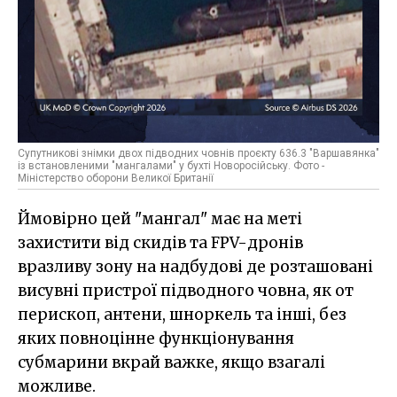
Супутникові знімки двох підводних човнів проєкту 636.3 "Варшавянка"
із встановленими "мангалами" у бухті Новоросійську. Фото -
Міністерство оборони Великої Британії
Ймовірно цей "мангал" має на меті
захистити від скидів та FPV-дронів
вразливу зону на надбудові де розташовані
висувні пристрої підводного човна, як от
перископ, антени, шноркель та інші, без
яких повноцінне функціонування
субмарини вкрай важке, якщо взагалі
можливе.