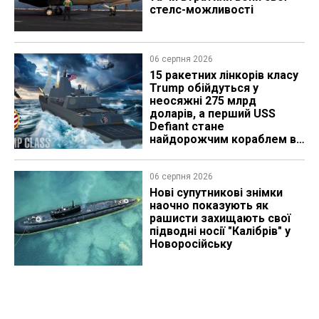
стелс-можливості
06 серпня 2026
15 ракетних лінкорів класу
Trump обійдуться у
неосяжні 275 млрд
доларів, а перший USS
Defiant стане
найдорожчим кораблем в
історії
06 серпня 2026
Нові супутникові знімки
наочно показують як
рашисти захищають свої
підводні носії "Калібрів" у
Новоросійську