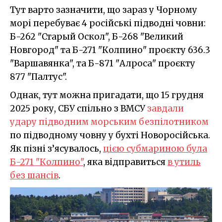
Тут варто зазначити, що зараз у Чорному
морі перебуває 4 російські підводні човни:
Б-262 "Старый Оскол", Б-268 "Великий
Новгород" та Б-271 "Колпино" проєкту 636.3
"Варшавянка", та Б-871 "Алроса" проєкту
877 "Палтус".
Однак, тут можна пригадати, що 15 грудня
2025 року, СБУ спільно з ВМСУ
завдали
удару підводним морським безпілотником
по підводному човну у бухті Новоросійська.
Як пізні з’ясувалось,
цією субмариною була
Б-271 "Колпино"
, яка відправиться
в утиль
без шансів
.