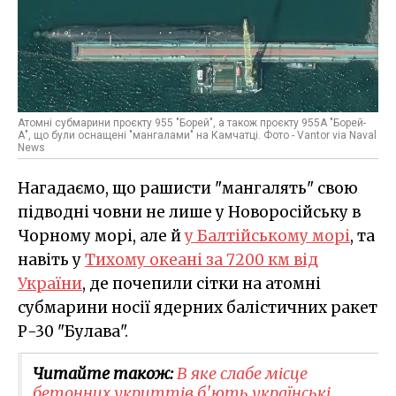
Атомні субмарини проєкту 955 "Борей", а також проєкту 955А "Борей-
А", що були оснащені "мангалами" на Камчатці. Фото - Vantor via Naval
News
Нагадаємо, що рашисти "мангалять" свою
підводні човни не лише у Новоросійську в
Чорному морі, але й
у Балтійському морі
, та
навіть у
Тихому океані за 7200 км від
України
, де почепили сітки на атомні
субмарини носії ядерних балістичних ракет
Р-30 "Булава".
Читайте також:
В яке слабе місце
бетонних укриттів б'ють українські