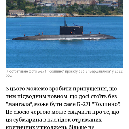
Ілюстративне фото Б-271 "Колпино" проєкту 636.3 "Варшавянка" у 2022
році
З цього можемо зробити припущення, що
тим підводним човном, що досі стоїть без
"мангала", може бути саме Б-271 "Колпино".
Це своєю чергою може свідчити про те, що
ця субмарина в наслідок отриманих
критичних ушкоджень більше не