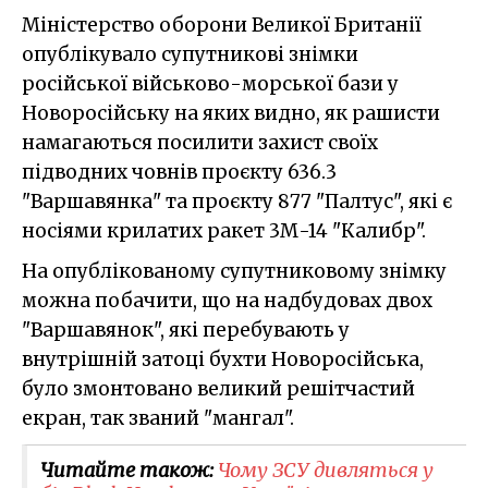
Міністерство оборони Великої Британії
опублікувало супутникові знімки
російської військово-морської бази у
Новоросійську на яких видно, як рашисти
намагаються посилити захист своїх
підводних човнів проєкту 636.3
"Варшавянка" та проєкту 877 "Палтус", які є
носіями крилатих ракет 3М-14 "Калибр".
На опублікованому супутниковому знімку
можна побачити, що на надбудовах двох
"Варшавянок", які перебувають у
внутрішній затоці бухти Новоросійська,
було змонтовано великий решітчастий
екран, так званий "мангал".
Читайте також:
Чому ЗСУ дивляться у