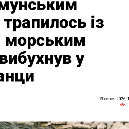
умунським
 трапилось із
м морським
вибухнув у
анци
03 липня 2026, 
1