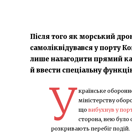
Після того як морський дро
самоліквідувався у порту К
лише налагодити прямий кан
й ввести спеціальну функці
У
країнське оборонне
міністерству обор
що
вибухнув у пор
сторона, нею було 
розкривають перебіг подій.