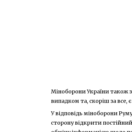
Міноборони України також з
випадком та, скоріш за все, є
У відповідь міноборони Руму
сторону відкрити постійний