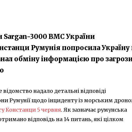
н Sargan-3000 ВМС України
онстанци Румунія попросила Україну 
ал обміну інформацією про загрози,
ю
 відомство надало детальні відповіді
они Румунії щодо інциденту із морським дроно
ту Констанци 5 червня
. Як зазначає румунська
отримано відповідь на 14 питань, які цілком