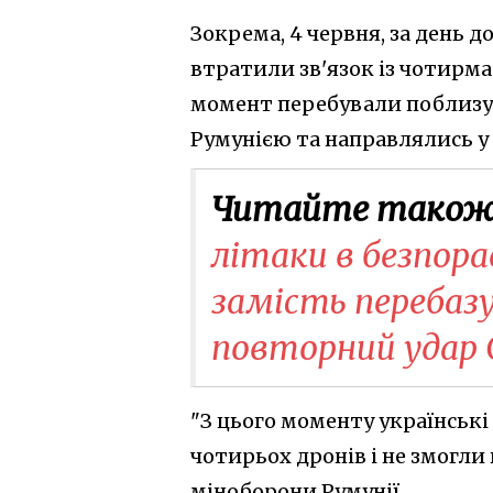
Зокрема, 4 червня, за день 
втратили зв'язок із чотирм
момент перебували поблизу 
Румунією та направлялись у 
Читайте також
літаки в безпор
замість перебазу
повторний удар С
"З цього моменту українськ
чотирьох дронів і не змогли 
міноборони Румунії.