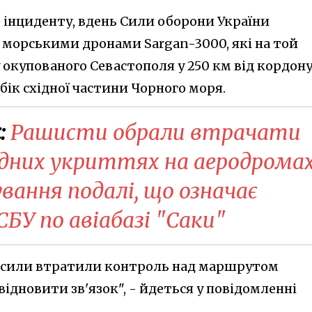
до інциденту, вдень Сили оборони України
а морськими дронами Sargan-3000, які на той
окупованого Севастополя у 250 км від кордону
бік східної частини Чорного моря.
:
Рашисти обрали втрачати
адних укриттях на аеродромах
вання подалі, що означає
БУ по авіабазі "Саки"
і сили втратили контроль над маршрутом
відновити зв'язок", - йдеться у повідомленні