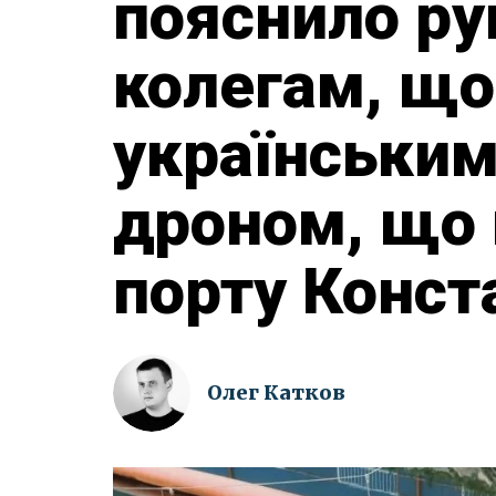
пояснило р
колегам, що
українськи
дроном, що 
порту Конст
Олег Катков