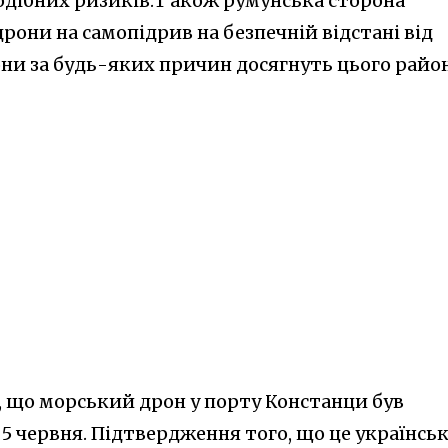
дібних ризиків.Т акож румунська сторона
они на самопідрив на безпечній відстані від
ни за будь-яких причин досягнуть цього район
, що морський дрон у порту Констанци був
5 червня. Підтвердження того, що це українсь