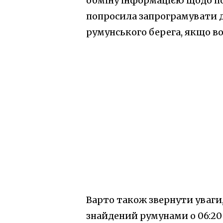
обміну інформацією щодо по
попросила запрограмувати др
румунського берега, якщо во
Варто також звернути уваги
знайдений румунами о 06:20 