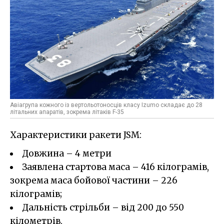
Авіагрупа кожного із вертольотоносців класу Izumo складає до 28
літальних апаратів, зокрема літаків F-35
Характеристики ракети JSM:
Довжина – 4 метри
Заявлена стартова маса – 416 кілограмів,
зокрема маса бойової частини – 226
кілограмів;
Дальність стрільби – від 200 до 550
кілометрів.