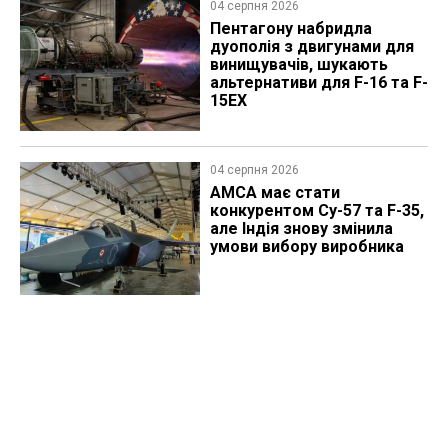
04 серпня 2026
Пентагону набридла
дуополія з двигунами для
винищувачів, шукають
альтернативи для F-16 та F-
15EX
04 серпня 2026
AMCA має стати
конкурентом Су-57 та F-35,
але Індія знову змінила
умови вибору виробника