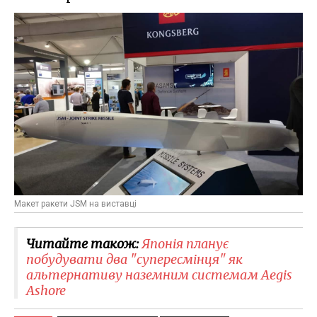
Макет ракети JSM на виставці
Читайте також:
Японія планує
побудувати два "супересмінця" як
альтернативу наземним системам Aegis
Ashore