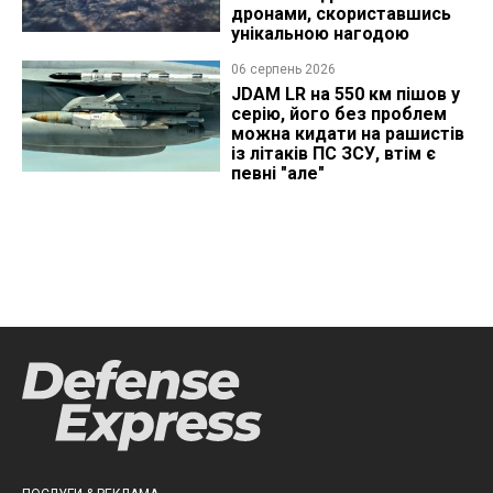
дронами, скориставшись
унікальною нагодою
06 серпень 2026
JDAM LR на 550 км пішов у
серію, його без проблем
можна кидати на рашистів
із літаків ПС ЗСУ, втім є
певні "але"