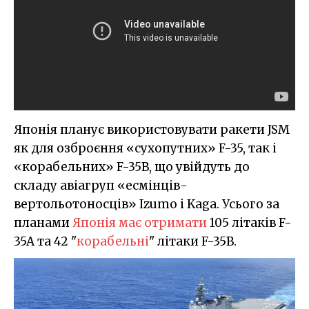
Японія планує використовувати ракети JSM
як для озброєння «сухопутних» F-35, так і
«корабельних» F-35B, що увійдуть до
складу авіагруп «есмінців-
вертольотоносців» Izumo і Kaga. Усього за
планами
Японія має отримати
105 літаків F-
35A та 42 "
корабельні
" літаки F-35B.