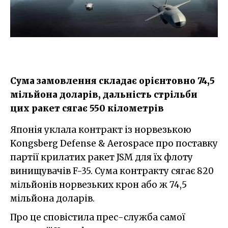
Сума замовлення складає орієнтовно 74,5
мільйона доларів, дальність стрільби
цих ракет сягає 550 кілометрів
Японія уклала контракт із норвезькою
Kongsberg Defense & Aerospace про поставку
партії крилатих ракет JSM для їх флоту
винищувачів F-35. Сума контракту сягає 820
мільйонів норвезьких крон або ж 74,5
мільйона доларів.
Про це сповістила прес-служба самої